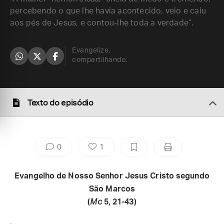
percebendo o que lhe havia acontecido, veio e caiu
aos pés de Jesus, e contou-lhe toda a verdade”.
Evangelize,
compartilhando.
Texto do episódio
0
1
Evangelho de Nosso Senhor Jesus Cristo segundo
São Marcos
(
Mc
5, 21-43)