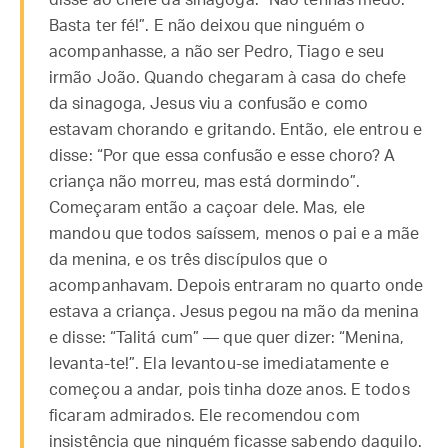
disse ao chefe da sinagoga: “Não tenhas medo.
Basta ter fé!”. E não deixou que ninguém o
acompanhasse, a não ser Pedro, Tiago e seu
irmão João. Quando chegaram à casa do chefe
da sinagoga, Jesus viu a confusão e como
estavam chorando e gritando. Então, ele entrou e
disse: “Por que essa confusão e esse choro? A
criança não morreu, mas está dormindo”.
Começaram então a caçoar dele. Mas, ele
mandou que todos saíssem, menos o pai e a mãe
da menina, e os três discípulos que o
acompanhavam. Depois entraram no quarto onde
estava a criança. Jesus pegou na mão da menina
e disse: “Talitá cum” — que quer dizer: “Menina,
levanta-te!”. Ela levantou-se imediatamente e
começou a andar, pois tinha doze anos. E todos
ficaram admirados. Ele recomendou com
insistência que ninguém ficasse sabendo daquilo.