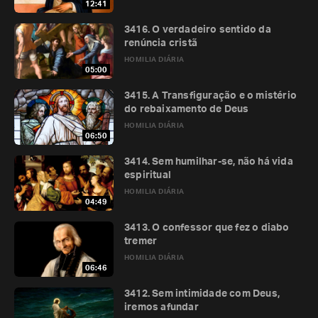
12:41
3416. O verdadeiro sentido da
renúncia cristã
HOMILIA DIÁRIA
05:00
3415. A Transfiguração e o mistério
do rebaixamento de Deus
HOMILIA DIÁRIA
06:50
3414. Sem humilhar-se, não há vida
espiritual
HOMILIA DIÁRIA
04:49
3413. O confessor que fez o diabo
tremer
HOMILIA DIÁRIA
06:46
3412. Sem intimidade com Deus,
iremos afundar