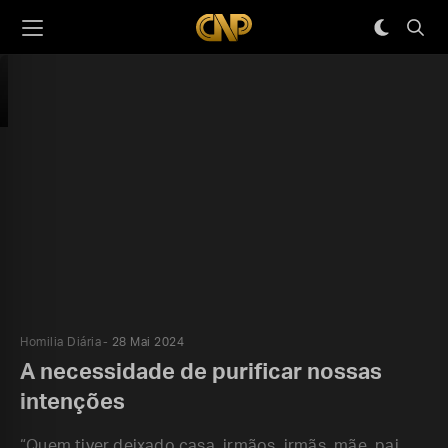
Homilia Diária
28 Mai 2024
A necessidade de purificar nossas
intenções
“Quem tiver deixado casa, irmãos, irmãs, mãe, pai,