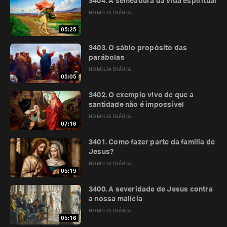
3404. A semeadura da vida espiritual
HOMILIA DIÁRIA
05:25
3403. O sábio propósito das
parábolas
HOMILIA DIÁRIA
05:05
3402. O exemplo vivo de que a
santidade não é impossível
HOMILIA DIÁRIA
07:16
3401. Como fazer parte da família de
Jesus?
HOMILIA DIÁRIA
05:19
3400. A severidade de Jesus contra
a nossa malícia
HOMILIA DIÁRIA
05:16