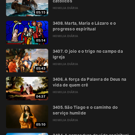
católicos
HOMILIA DIÁRIA
05:15
3408. Marta, Maria e Lázaro e o
progresso espiritual
HOMILIA DIÁRIA
05:14
3407. O joio e o trigo no campo da
Igreja
HOMILIA DIÁRIA
05:43
3406. A força da Palavra de Deus na
vida de quem crê
HOMILIA DIÁRIA
04:37
3405. São Tiago e o caminho do
serviço humilde
HOMILIA DIÁRIA
05:10