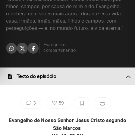
filhos, campos, por causa de mim e do Evangelho,
receberá cem vezes mais agora, durante esta vida —
casa, irmãos, irmãs, mães, filhos e campos, com
perseguições — e, no mundo futuro, a vida eterna.”
Evangelize,
compartilhando.
Texto do episódio
3
59
Evangelho de Nosso Senhor Jesus Cristo segundo
São Marcos