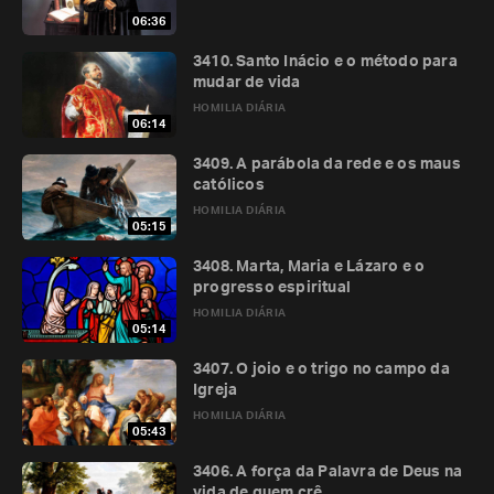
06:36
3410. Santo Inácio e o método para
mudar de vida
HOMILIA DIÁRIA
06:14
3409. A parábola da rede e os maus
católicos
HOMILIA DIÁRIA
05:15
3408. Marta, Maria e Lázaro e o
progresso espiritual
HOMILIA DIÁRIA
05:14
3407. O joio e o trigo no campo da
Igreja
HOMILIA DIÁRIA
05:43
3406. A força da Palavra de Deus na
vida de quem crê