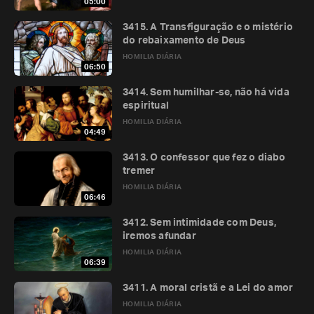
05:00
3415. A Transfiguração e o mistério
do rebaixamento de Deus
HOMILIA DIÁRIA
06:50
3414. Sem humilhar-se, não há vida
espiritual
HOMILIA DIÁRIA
04:49
3413. O confessor que fez o diabo
tremer
HOMILIA DIÁRIA
06:46
3412. Sem intimidade com Deus,
iremos afundar
HOMILIA DIÁRIA
06:39
3411. A moral cristã e a Lei do amor
HOMILIA DIÁRIA