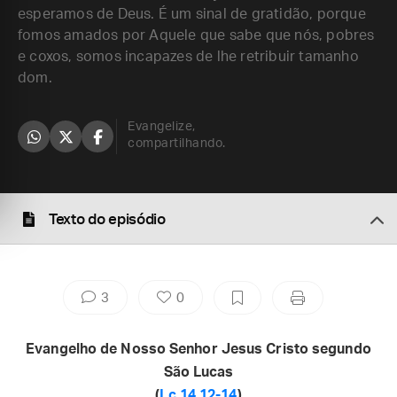
esperamos de Deus. É um sinal de gratidão, porque
fomos amados por Aquele que sabe que nós, pobres
e coxos, somos incapazes de lhe retribuir tamanho
dom.
Evangelize,
compartilhando.
Texto do episódio
3
0
Evangelho de Nosso Senhor Jesus Cristo segundo
São Lucas
(
Lc 14,12-14
)