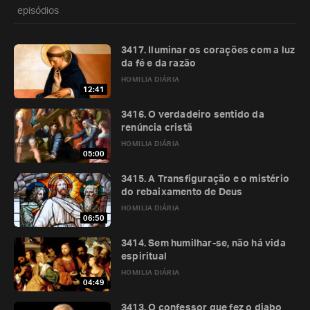
episódios
3417. Iluminar os corações com a luz
da fé e da razão
HOMILIA DIÁRIA
12:41
3416. O verdadeiro sentido da
renúncia cristã
HOMILIA DIÁRIA
05:00
3415. A Transfiguração e o mistério
do rebaixamento de Deus
HOMILIA DIÁRIA
06:50
3414. Sem humilhar-se, não há vida
espiritual
HOMILIA DIÁRIA
04:49
3413. O confessor que fez o diabo