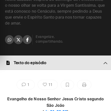
o nosso olhar se volta para a Virgem Santíssima, que
está conosco no Cenáculo, sempre pedindo a Deus
que envie o Espírito Santo para nos tornar capazes
de amar.
Evangelize,
compartilhando.
Texto do episódio
1
11
Evangelho de Nosso Senhor Jesus Cristo segundo
São João