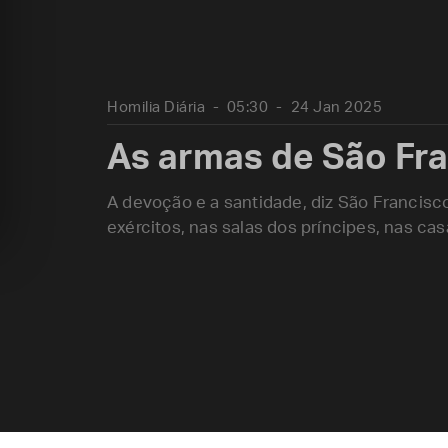
Homilia Diária
05:30
24 Jan 2025
As armas de São Fra
A devoção e a santidade, diz São Francisc
exércitos, nas salas dos príncipes, nas cas