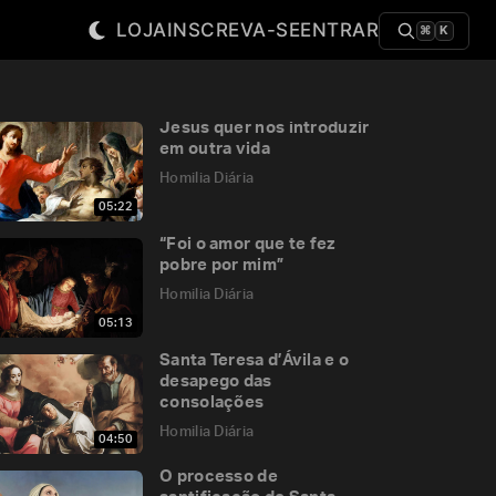
LOJA
INSCREVA-SE
ENTRAR
⌘
K
Jesus quer nos introduzir
em outra vida
Homilia Diária
05:22
“Foi o amor que te fez
pobre por mim”
Homilia Diária
05:13
Santa Teresa d’Ávila e o
desapego das
consolações
Homilia Diária
04:50
O processo de