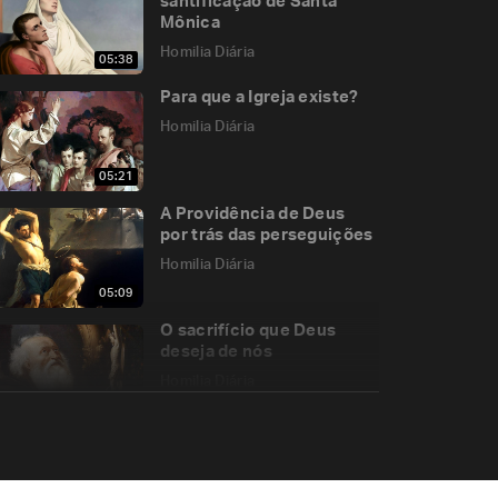
santificação de Santa
Mônica
Homilia Diária
05:38
Para que a Igreja existe?
Homilia Diária
05:21
A Providência de Deus
por trás das perseguições
Homilia Diária
05:09
O sacrifício que Deus
deseja de nós
Homilia Diária
05:04
A oração de Cristo
precede a nossa