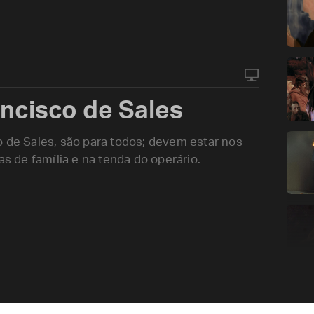
ncisco de Sales
o de Sales, são para todos; devem estar nos
as de família e na tenda do operário.