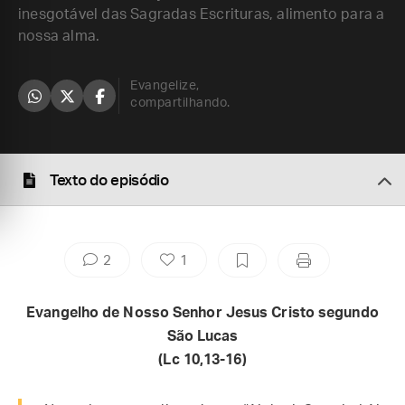
inesgotável das Sagradas Escrituras, alimento para a
nossa alma.
Evangelize,
compartilhando.
Texto do episódio
2
1
Evangelho de Nosso Senhor Jesus Cristo segundo
São Lucas
(Lc
10,13-16)