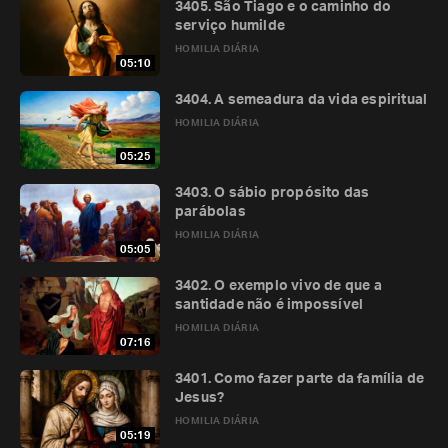
3405. São Tiago e o caminho do
serviço humilde
HOMILIA DIÁRIA
05:10
3404. A semeadura da vida espiritual
HOMILIA DIÁRIA
05:25
3403. O sábio propósito das
parábolas
HOMILIA DIÁRIA
05:05
3402. O exemplo vivo de que a
santidade não é impossível
HOMILIA DIÁRIA
07:16
3401. Como fazer parte da família de
Jesus?
HOMILIA DIÁRIA
05:19