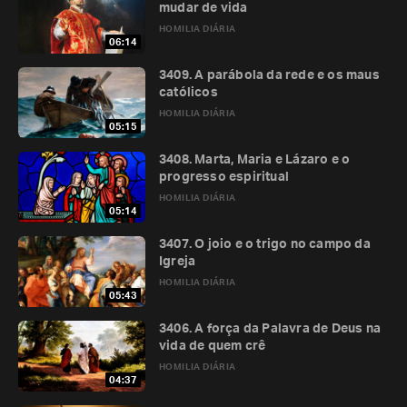
mudar de vida
HOMILIA DIÁRIA
06:14
3409. A parábola da rede e os maus
católicos
HOMILIA DIÁRIA
05:15
3408. Marta, Maria e Lázaro e o
progresso espiritual
HOMILIA DIÁRIA
05:14
3407. O joio e o trigo no campo da
Igreja
HOMILIA DIÁRIA
05:43
3406. A força da Palavra de Deus na
vida de quem crê
HOMILIA DIÁRIA
04:37