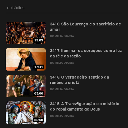
episódios
3418. São Lourenço e o sacrifício de
amor
HOMILIA DIÁRIA
13:03
3417. Iluminar os corações com a luz
da fé e da razão
HOMILIA DIÁRIA
12:41
3416. O verdadeiro sentido da
renúncia cristã
HOMILIA DIÁRIA
05:00
3415. A Transfiguração e o mistério
do rebaixamento de Deus
HOMILIA DIÁRIA
06:50