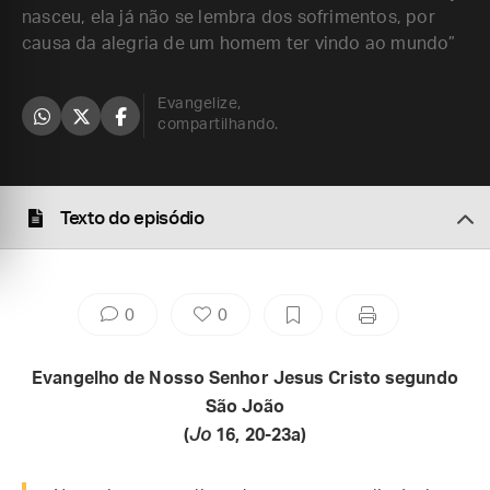
nasceu, ela já não se lembra dos sofrimentos, por
causa da alegria de um homem ter vindo ao mundo”
Evangelize,
compartilhando.
Texto do episódio
0
0
Evangelho de Nosso Senhor Jesus Cristo segundo
São João
(
Jo
16, 20-23a)