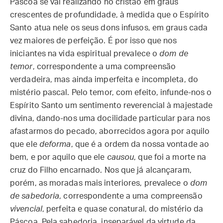
Páscoa se vai realizando no cristão em graus
crescentes de profundidade, à medida que o Espírito
Santo atua nele os seus dons infusos, em graus cada
vez maiores de perfeição. É por isso que nos
iniciantes na vida espiritual prevalece o
dom de
temor
, correspondente a uma compreensão
verdadeira, mas ainda imperfeita e incompleta, do
mistério pascal. Pelo temor, com efeito, infunde-nos o
Espírito Santo um sentimento reverencial à majestade
divina, dando-nos uma docilidade particular para nos
afastarmos do pecado, aborrecidos agora por aquilo
que ele
deforma
, que é a ordem da nossa vontade ao
bem, e por aquilo que ele
causou
, que foi a morte na
cruz do Filho encarnado. Nos que já alcançaram,
porém, as moradas mais interiores, prevalece o
dom
de sabedoria
, correspondente a uma compreensão
vivencial
, perfeita e quase conatural, do mistério da
Páscoa. Pela sabedoria, inseparável da virtude da