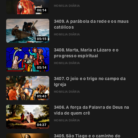
HOMILIA DIÁRIA
06:14
3409. A parábola da rede e os maus
católicos
HOMILIA DIÁRIA
05:15
3408. Marta, Maria e Lázaro e o
progresso espiritual
HOMILIA DIÁRIA
05:14
3407. O joio e o trigo no campo da
Igreja
HOMILIA DIÁRIA
05:43
3406. A força da Palavra de Deus na
vida de quem crê
HOMILIA DIÁRIA
04:37
3405. São Tiago e o caminho do