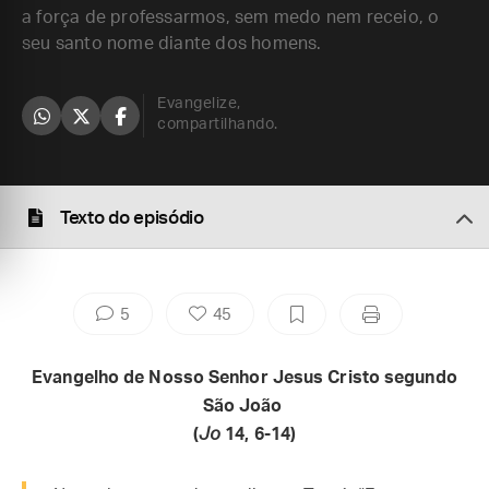
a força de professarmos, sem medo nem receio, o
seu santo nome diante dos homens.
Evangelize,
compartilhando.
Texto do episódio
5
45
Evangelho de Nosso Senhor Jesus Cristo segundo
São João
(
Jo
14, 6-14)