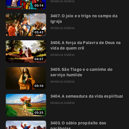
HOMILIA DIÁRIA
05:14
3407. O joio e o trigo no campo da
Igreja
HOMILIA DIÁRIA
05:43
3406. A força da Palavra de Deus na
vida de quem crê
HOMILIA DIÁRIA
04:37
3405. São Tiago e o caminho do
serviço humilde
HOMILIA DIÁRIA
05:10
3404. A semeadura da vida espiritual
HOMILIA DIÁRIA
05:25
3403. O sábio propósito das
parábolas