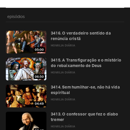
episódios
3416. O verdadeiro sentido da
renúncia cristã
HOMILIA DIÁRIA
05:00
3415. A Transfiguração e o mistério
do rebaixamento de Deus
HOMILIA DIÁRIA
06:50
3414. Sem humilhar-se, não há vida
espiritual
HOMILIA DIÁRIA
04:49
3413. O confessor que fez o diabo
tremer
HOMILIA DIÁRIA