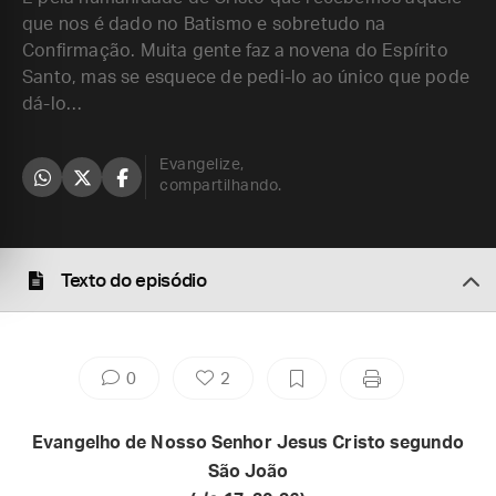
que nos é dado no Batismo e sobretudo na
Confirmação. Muita gente faz a novena do Espírito
Santo, mas se esquece de pedi-lo ao único que pode
dá-lo…
Evangelize,
compartilhando.
Texto do episódio
0
2
Evangelho de Nosso Senhor Jesus Cristo segundo
São João