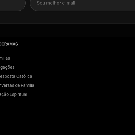
OGRAMAS
ilias
egações
esposta Católica
versas de Família
eção Espiritual