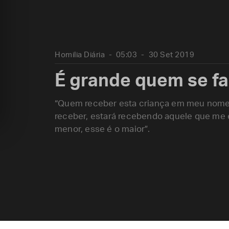
Homilia Diária
05:03
30 Set 2019
É grande quem se f
“Quem receber esta criança em meu nome
receber, estará recebendo aquele que me e
menor, esse é o maior”.