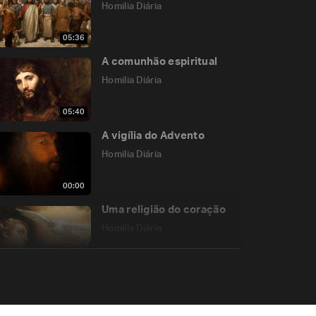
Homilia Diária
05:36
A comunhão espiritual
Homilia Diária
05:40
A vigília do Advento
Homilia Diária
00:00
Uma religião do coração
Homilia Diária
05:26
Jesus, a ponte entre
Deus e os homens