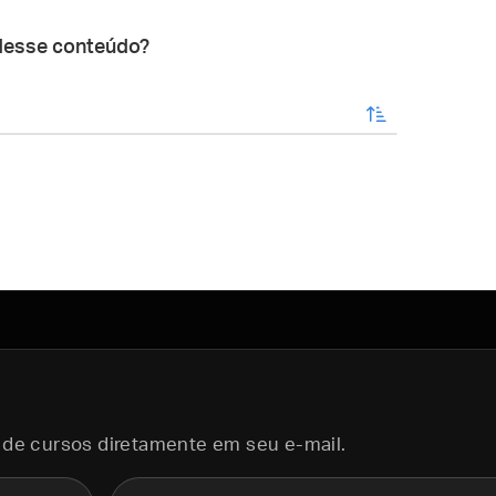
desse conteúdo?
enviar
 de cursos diretamente em seu e-mail.
E-mail