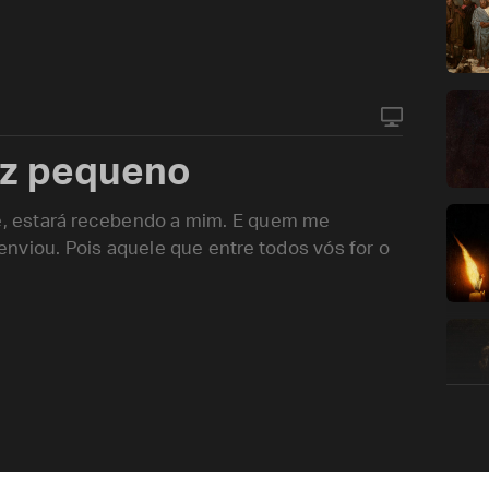
az pequeno
, estará recebendo a mim. E quem me
nviou. Pois aquele que entre todos vós for o