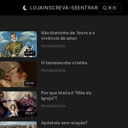
LOJA
INSCREVA-SE
ENTRAR
⌘
K
São Martinho de Tours e a
vivência do amor
Homilia Diária
04:41
O testemunho cristão
Homilia Diária
05:55
Por que Maria é “Mãe da
Igreja”?
Homilia Diária
05:37
Apóstolo sem oração?