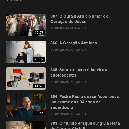
episódios
367. O Cura d’Ars e o amor do
Coração de Jesus
CONVERSAS DE FAMÍLIA
45:27
366. A Geração Ansiosa
CONVERSAS DE FAMÍLIA
25:52
365. Socorro, meu filho virou
adolescente!
CONVERSAS DE FAMÍLIA
41:26
364. Padre Paulo quase ficou louco:
um exame dos 34 anos de
sacerdócio
36:55
CONVERSAS DE FAMÍLIA
363. O mundo em que surgiu a festa