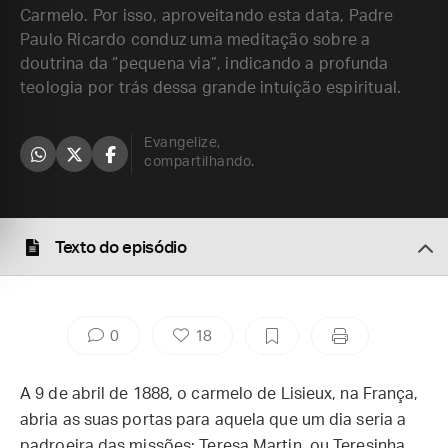
Carmelo. Por isso, aproveitando esta data, Padre
Paulo Ricardo conduz uma meditação sobre a
doutrina da “pequena via”, indicando a profunda
teologia por trás dessa grande intuição espiritual.
Evangelize,
compartilhando.
Texto do episódio
0
18
A 9 de abril de 1888, o carmelo de Lisieux, na França,
abria as suas portas para aquela que um dia seria a
padroeira das missões: Teresa Martin, ou Teresinha