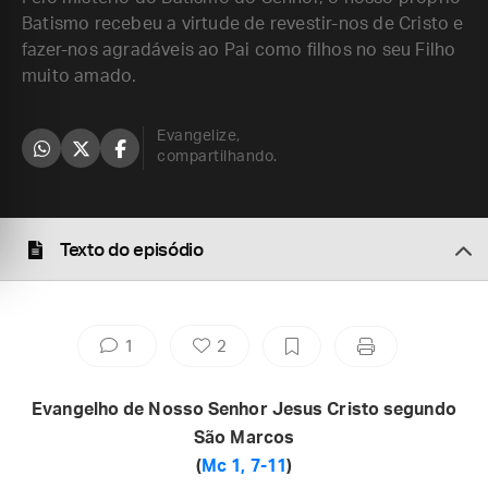
Batismo recebeu a virtude de revestir-nos de Cristo e
fazer-nos agradáveis ao Pai como filhos no seu Filho
muito amado.
Evangelize,
compartilhando.
Texto do episódio
1
2
Evangelho de Nosso Senhor Jesus Cristo segundo
São Marcos
(
Mc 1, 7-11
)