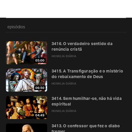
episódios
3416. O verdadeiro sentido da
renúncia cristã
HOMILIA DIÁRIA
05:00
3415. A Transfiguração e o mistério
do rebaixamento de Deus
HOMILIA DIÁRIA
06:50
3414. Sem humilhar-se, não há vida
espiritual
HOMILIA DIÁRIA
04:49
3413. O confessor que fez o diabo
tremer