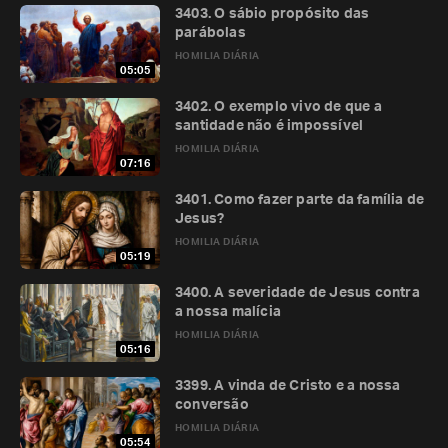
3403. O sábio propósito das
parábolas
HOMILIA DIÁRIA
05:05
3402. O exemplo vivo de que a
santidade não é impossível
HOMILIA DIÁRIA
07:16
3401. Como fazer parte da família de
Jesus?
HOMILIA DIÁRIA
05:19
3400. A severidade de Jesus contra
a nossa malícia
HOMILIA DIÁRIA
05:16
3399. A vinda de Cristo e a nossa
conversão
HOMILIA DIÁRIA
05:54