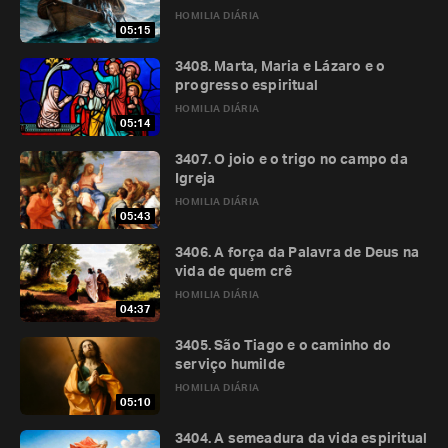
HOMILIA DIÁRIA
05:15
3408. Marta, Maria e Lázaro e o
progresso espiritual
HOMILIA DIÁRIA
05:14
3407. O joio e o trigo no campo da
Igreja
HOMILIA DIÁRIA
05:43
3406. A força da Palavra de Deus na
vida de quem crê
HOMILIA DIÁRIA
04:37
3405. São Tiago e o caminho do
serviço humilde
HOMILIA DIÁRIA
05:10
3404. A semeadura da vida espiritual