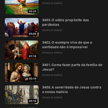
HOMILIA DIÁRIA
05:25
3403. O sábio propósito das
parábolas
HOMILIA DIÁRIA
05:05
3402. O exemplo vivo de que a
santidade não é impossível
HOMILIA DIÁRIA
07:16
3401. Como fazer parte da família de
Jesus?
HOMILIA DIÁRIA
05:19
3400. A severidade de Jesus contra
a nossa malícia
HOMILIA DIÁRIA
05:16