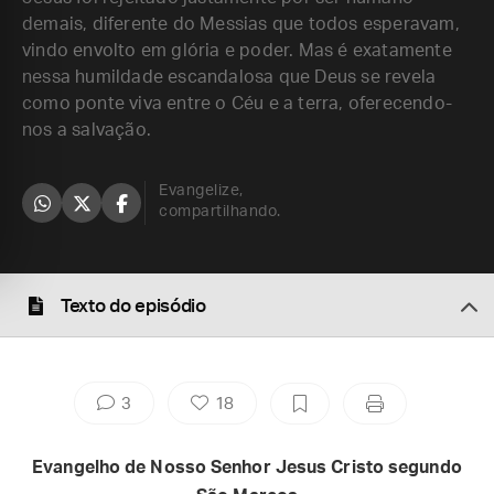
demais, diferente do Messias que todos esperavam,
vindo envolto em glória e poder. Mas é exatamente
nessa humildade escandalosa que Deus se revela
como ponte viva entre o Céu e a terra, oferecendo-
nos a salvação.
Evangelize,
compartilhando.
Texto do episódio
3
18
Evangelho de Nosso Senhor Jesus Cristo segundo