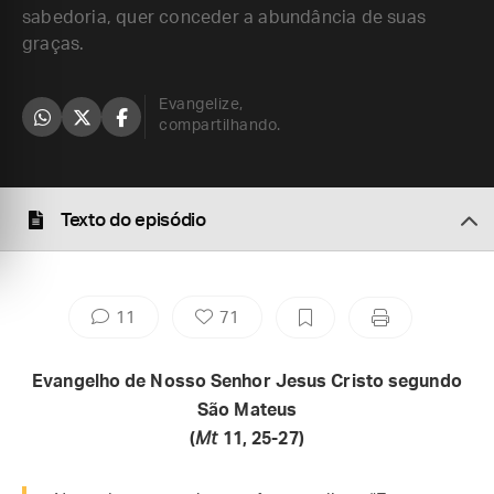
sabedoria, quer conceder a abundância de suas
graças.
Evangelize,
compartilhando.
Texto do episódio
11
71
Evangelho de Nosso Senhor Jesus Cristo segundo
São Mateus
(
Mt
11, 25-27)