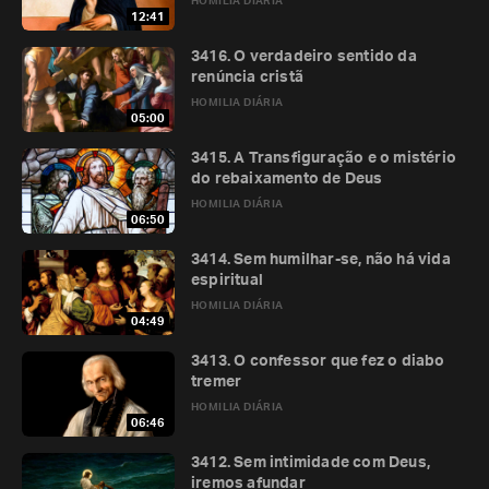
HOMILIA DIÁRIA
12:41
3416. O verdadeiro sentido da
renúncia cristã
HOMILIA DIÁRIA
05:00
3415. A Transfiguração e o mistério
do rebaixamento de Deus
HOMILIA DIÁRIA
06:50
3414. Sem humilhar-se, não há vida
espiritual
HOMILIA DIÁRIA
04:49
3413. O confessor que fez o diabo
tremer
HOMILIA DIÁRIA
06:46
3412. Sem intimidade com Deus,
iremos afundar