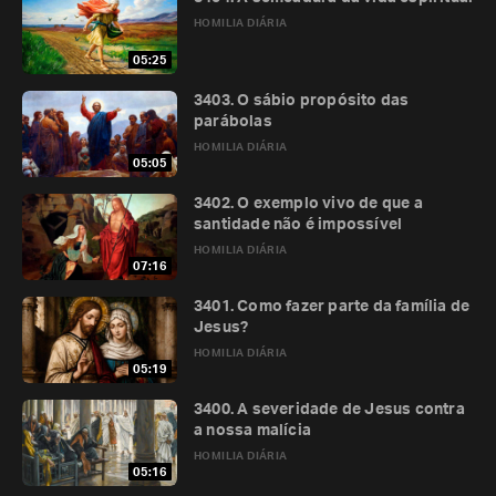
HOMILIA DIÁRIA
05:25
3403. O sábio propósito das
parábolas
HOMILIA DIÁRIA
05:05
3402. O exemplo vivo de que a
santidade não é impossível
HOMILIA DIÁRIA
07:16
3401. Como fazer parte da família de
Jesus?
HOMILIA DIÁRIA
05:19
3400. A severidade de Jesus contra
a nossa malícia
HOMILIA DIÁRIA
05:16