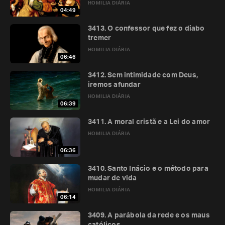
HOMILIA DIÁRIA
04:49
3413. O confessor que fez o diabo
tremer
HOMILIA DIÁRIA
06:46
3412. Sem intimidade com Deus,
iremos afundar
HOMILIA DIÁRIA
06:39
3411. A moral cristã e a Lei do amor
HOMILIA DIÁRIA
06:36
3410. Santo Inácio e o método para
mudar de vida
HOMILIA DIÁRIA
06:14
3409. A parábola da rede e os maus