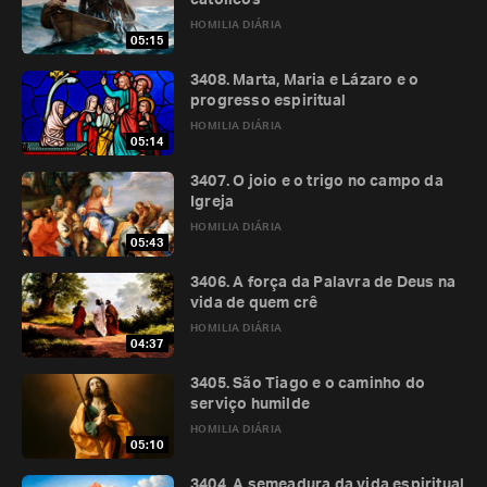
católicos
HOMILIA DIÁRIA
05:15
3408. Marta, Maria e Lázaro e o
progresso espiritual
HOMILIA DIÁRIA
05:14
3407. O joio e o trigo no campo da
Igreja
HOMILIA DIÁRIA
05:43
3406. A força da Palavra de Deus na
vida de quem crê
HOMILIA DIÁRIA
04:37
3405. São Tiago e o caminho do
serviço humilde
HOMILIA DIÁRIA
05:10
3404. A semeadura da vida espiritual