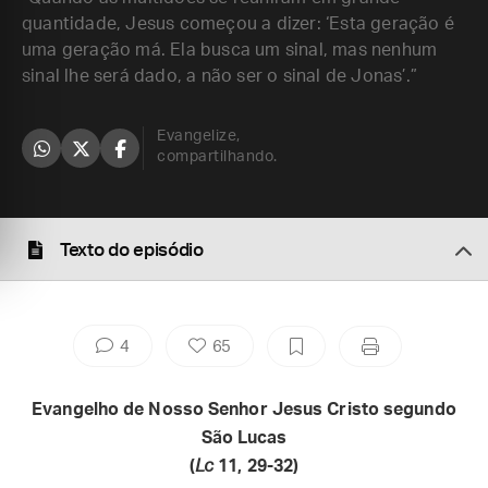
quantidade, Jesus começou a dizer: ‘Esta geração é
uma geração má. Ela busca um sinal, mas nenhum
sinal lhe será dado, a não ser o sinal de Jonas’.”
Evangelize,
compartilhando.
Texto do episódio
4
65
Evangelho de Nosso Senhor Jesus Cristo segundo
São Lucas
(
Lc
11, 29-32)