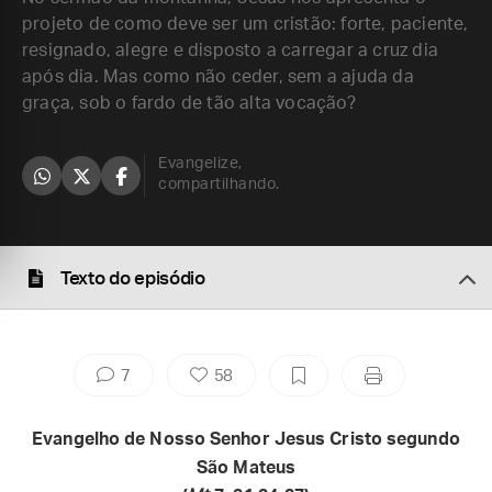
projeto de como deve ser um cristão: forte, paciente,
resignado, alegre e disposto a carregar a cruz dia
após dia. Mas como não ceder, sem a ajuda da
graça, sob o fardo de tão alta vocação?
Evangelize,
compartilhando.
Texto do episódio
7
58
Evangelho de Nosso Senhor Jesus Cristo segundo
São Mateus