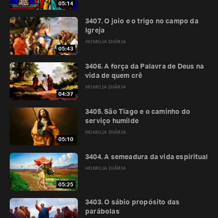
05:14
3407. O joio e o trigo no campo da
Igreja
HOMILIA DIÁRIA
05:43
3406. A força da Palavra de Deus na
vida de quem crê
HOMILIA DIÁRIA
04:37
3405. São Tiago e o caminho do
serviço humilde
HOMILIA DIÁRIA
05:10
3404. A semeadura da vida espiritual
HOMILIA DIÁRIA
05:25
3403. O sábio propósito das
parábolas