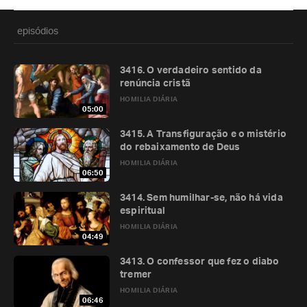
episódios
3416. O verdadeiro sentido da
renúncia cristã
HOMILIA DIÁRIA
05:00
3415. A Transfiguração e o mistério
do rebaixamento de Deus
HOMILIA DIÁRIA
06:50
3414. Sem humilhar-se, não há vida
espiritual
HOMILIA DIÁRIA
04:49
3413. O confessor que fez o diabo
tremer
HOMILIA DIÁRIA
06:46