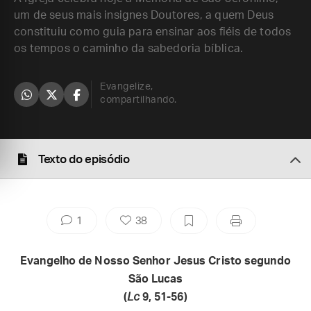
um de seus mais insignes Doutores, a quem Deus
constituiu como guia para ensinar aos fiéis de todos
os tempos o caminho da sabedoria bíblica.
Evangelize,
compartilhando.
Texto do episódio
1
38
Evangelho de Nosso Senhor Jesus Cristo segundo
São Lucas
(
Lc
9, 51-56)