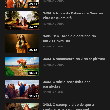
HOMILIA DIÁRIA
05:43
3406. A força da Palavra de Deus na
vida de quem crê
HOMILIA DIÁRIA
04:37
3405. São Tiago e o caminho do
serviço humilde
HOMILIA DIÁRIA
05:10
3404. A semeadura da vida espiritual
HOMILIA DIÁRIA
05:25
3403. O sábio propósito das
parábolas
HOMILIA DIÁRIA
05:05
3402. O exemplo vivo de que a
santidade não é impossível