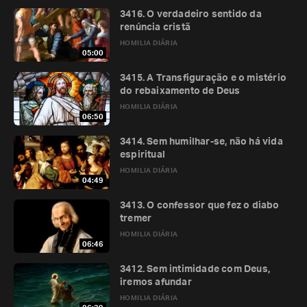
3416. O verdadeiro sentido da
renúncia cristã
HOMILIA DIÁRIA
05:00
3415. A Transfiguração e o mistério
do rebaixamento de Deus
HOMILIA DIÁRIA
06:50
3414. Sem humilhar-se, não há vida
espiritual
HOMILIA DIÁRIA
04:49
3413. O confessor que fez o diabo
tremer
HOMILIA DIÁRIA
06:46
3412. Sem intimidade com Deus,
iremos afundar
HOMILIA DIÁRIA