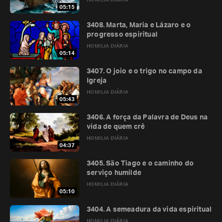
HOMILIA DIÁRIA
05:15
3408. Marta, Maria e Lázaro e o
progresso espiritual
HOMILIA DIÁRIA
05:14
3407. O joio e o trigo no campo da
Igreja
HOMILIA DIÁRIA
05:43
3406. A força da Palavra de Deus na
vida de quem crê
HOMILIA DIÁRIA
04:37
3405. São Tiago e o caminho do
serviço humilde
HOMILIA DIÁRIA
05:10
3404. A semeadura da vida espiritual
HOMILIA DIÁRIA