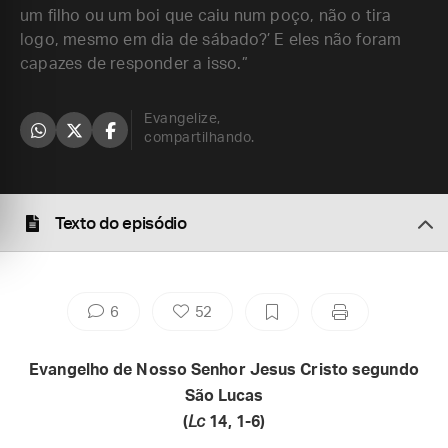
um filho ou um boi que caiu num poço, não o tira
logo, mesmo em dia de sábado?’ E eles não foram
capazes de responder a isso.”
Evangelize,
compartilhando.
Texto do episódio
6
52
Evangelho de Nosso Senhor Jesus Cristo segundo
São Lucas
(
Lc
14, 1-6)