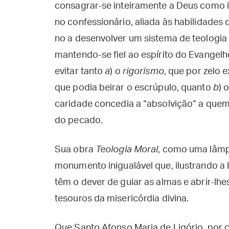
consagrar-se inteiramente a Deus como i
no confessionário, aliada às habilidade
no a desenvolver um sistema de teologi
mantendo-se fiel ao espírito do Evangelh
evitar tanto
a
) o
rigorismo
, que por zelo
que podia beirar o escrúpulo, quanto
b
) 
caridade concedia a “absolvição” a quem,
do pecado.
Sua obra
Teologia Moral
, como uma lâmp
monumento inigualável que, ilustrando a I
têm o dever de guiar as almas e abrir-lh
tesouros da misericórdia divina.
Que Santo Afonso Maria de Ligório, por c