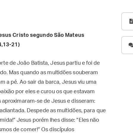
esus Cristo segundo São Mateus
,13-21)
e de João Batista, Jesus partiu e foi de
tado. Mas quando as multidões souberam
am a pé. Ao sair da barca, Jesus viu uma
aixão por eles e curou os que estavam
os aproximaram-se de Jesus e disseram:
á adiantada. Despede as multidões, para que
ida!” Jesus porém lhes disse: “Eles não
smos de comer!” Os discípulos