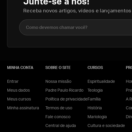
Junte-se a nós!
Receba novos artigos, vídeos e lançamentos
Nome completo
MINHA CONTA
SOBRE O SITE
CURSOS
PR
Entrar
Nossa missão
Espiritualidade
Hom
Meus dados
Padre Paulo Ricardo
Teologia
Pr
Meus cursos
Política de privacidade
Família
A R
Minha assinatura
Termos de uso
História
Con
Fale conosco
Mariologia
Dir
Central de ajuda
Cultura e sociedade