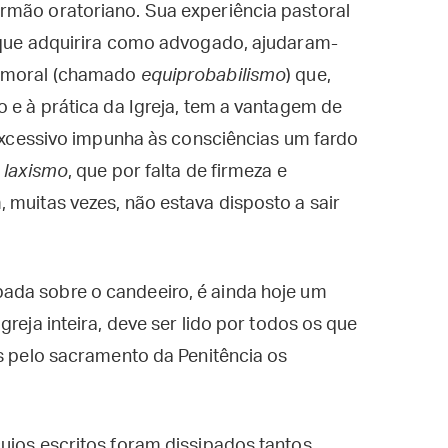
rmão oratoriano. Sua experiência pastoral
s que adquirira como advogado, ajudaram-
a moral (chamado
equiprobabilismo
) que,
o e à prática da Igreja, tem a vantagem de
 excessivo impunha às consciências um fardo
o
laxismo
, que por falta de firmeza e
 muitas vezes, não estava disposto a sair
ada sobre o candeeiro, é ainda hoje um
greja inteira, deve ser lido por todos os que
es pelo sacramento da Penitência os
ujos escritos foram dissipados tantos