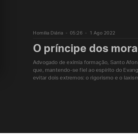
Homilia Diária
05:26
1 Ago 2022
O príncipe dos mora
Advogado de exímia formação, Santo Afon
que, mantendo-se fiel ao espírito do Evang
evitar dois extremos: o rigorismo e o laxis