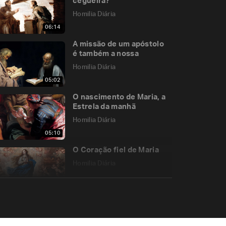
cegueira?
Homilia Diária
06:14
A missão de um apóstolo
é também a nossa
Homilia Diária
05:02
O nascimento de Maria, a
Estrela da manhã
Homilia Diária
05:10
O Coração fiel de Maria
Homilia Diária
07:27
“Ai de ti!”
Homilia Diária