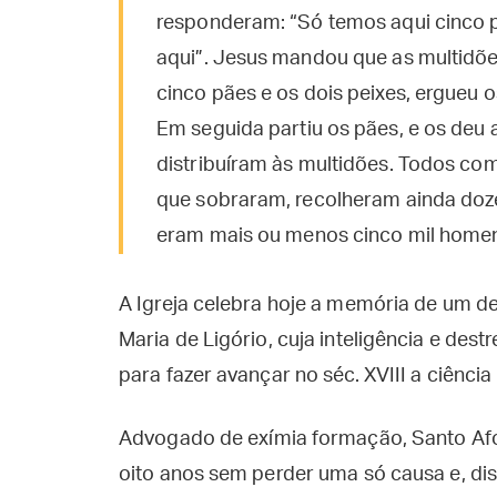
responderam: “Só temos aqui cinco pã
aqui”. Jesus mandou que as multidõ
cinco pães e os dois peixes, ergueu 
Em seguida partiu os pães, e os deu a
distribuíram às multidões. Todos com
que sobraram, recolheram ainda doz
eram mais ou menos cinco mil homen
A Igreja celebra hoje a memória de um d
Maria de Ligório, cuja inteligência e dest
para fazer avançar no séc. XVIII a ciênci
Advogado de exímia formação, Santo Afo
oito anos sem perder uma só causa e, di