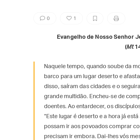
0
1
Evangelho de Nosso Senhor J
(
Mt
14
Naquele tempo, quando soube da mort
barco para um lugar deserto e afas
disso, saíram das cidades e o seguir
grande multidão. Encheu-se de comp
doentes. Ao entardecer, os discípul
“Este lugar é deserto e a hora já est
possam ir aos povoados comprar com
precisam ir embora. Dai-lhes vós me