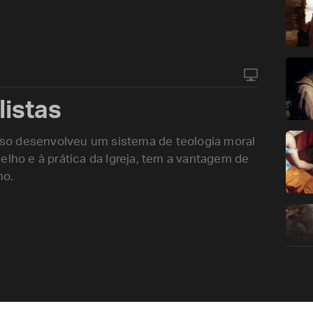
listas
so desenvolveu um sistema de teologia moral
elho e à prática da Igreja, tem a vantagem de
mo.