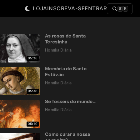
LOJA
INSCREVA-SE
ENTRAR
⌘
K
As rosas de Santa
Teresinha
Homilia Diária
05:36
Memória de Santo
Estêvão
Homilia Diária
05:38
Se fôsseis do mundo...
Homilia Diária
05:10
Como curar a nossa