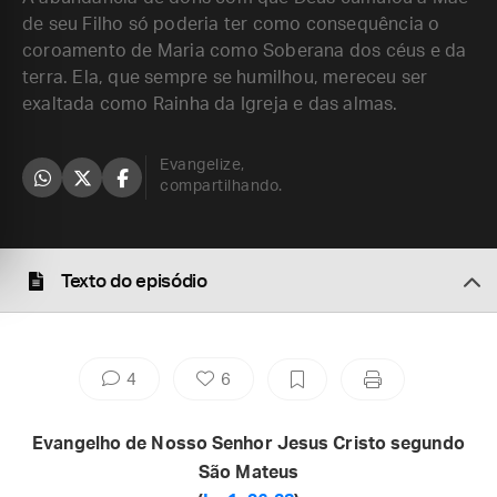
de seu Filho só poderia ter como consequência o
coroamento de Maria como Soberana dos céus e da
terra. Ela, que sempre se humilhou, mereceu ser
exaltada como Rainha da Igreja e das almas.
Evangelize,
compartilhando.
Texto do episódio
4
6
Evangelho de Nosso Senhor Jesus Cristo segundo
São Mateus