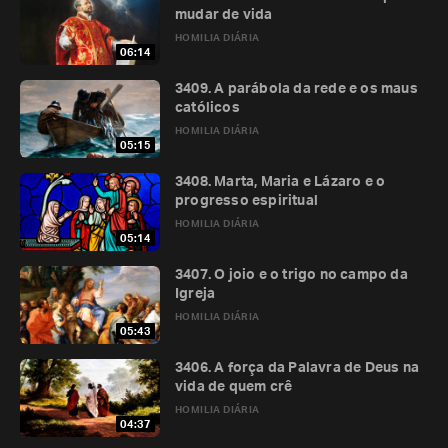
mudar de vida
HOMILIA DIÁRIA
06:14
3409. A parábola da rede e os maus
católicos
HOMILIA DIÁRIA
05:15
3408. Marta, Maria e Lázaro e o
progresso espiritual
HOMILIA DIÁRIA
05:14
3407. O joio e o trigo no campo da
Igreja
HOMILIA DIÁRIA
05:43
3406. A força da Palavra de Deus na
vida de quem crê
HOMILIA DIÁRIA
04:37