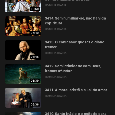
HOMILIA DIÁRIA
06:50
3414. Sem humilhar-se, não há vida
espiritual
HOMILIA DIÁRIA
04:49
3413. O confessor que fez o diabo
tremer
HOMILIA DIÁRIA
06:46
3412. Sem intimidade com Deus,
iremos afundar
HOMILIA DIÁRIA
06:39
3411. A moral cristã e a Lei do amor
HOMILIA DIÁRIA
06:36
3410. Santo Inácio e o método para