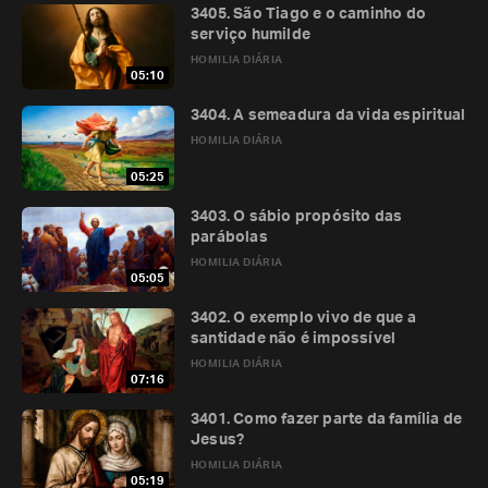
3405. São Tiago e o caminho do
serviço humilde
HOMILIA DIÁRIA
05:10
3404. A semeadura da vida espiritual
HOMILIA DIÁRIA
05:25
3403. O sábio propósito das
parábolas
HOMILIA DIÁRIA
05:05
3402. O exemplo vivo de que a
santidade não é impossível
HOMILIA DIÁRIA
07:16
3401. Como fazer parte da família de
Jesus?
HOMILIA DIÁRIA
05:19