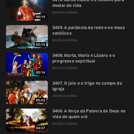
3410. Santo Inácio e o método para
mudar de vida
HOMILIA DIÁRIA
06:14
3409. A parábola da rede e os maus
católicos
HOMILIA DIÁRIA
05:15
3408. Marta, Maria e Lázaro e o
progresso espiritual
HOMILIA DIÁRIA
05:14
3407. O joio e o trigo no campo da
Igreja
HOMILIA DIÁRIA
05:43
3406. A força da Palavra de Deus na
vida de quem crê
HOMILIA DIÁRIA
04:37