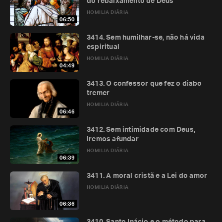
do rebaixamento de Deus
HOMILIA DIÁRIA
06:50
3414. Sem humilhar-se, não há vida
espiritual
HOMILIA DIÁRIA
04:49
3413. O confessor que fez o diabo
tremer
HOMILIA DIÁRIA
06:46
3412. Sem intimidade com Deus,
iremos afundar
HOMILIA DIÁRIA
06:39
3411. A moral cristã e a Lei do amor
HOMILIA DIÁRIA
06:36