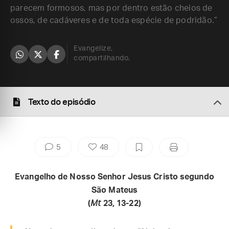
parecem formosos, mas por dentro estão cheios de
ossos, de cadáveres e de toda espécie de podridão.”
Evangelize,
compartilhando.
Texto do episódio
5
48
Evangelho de Nosso Senhor Jesus Cristo segundo
São Mateus
(
Mt
23, 13-22)