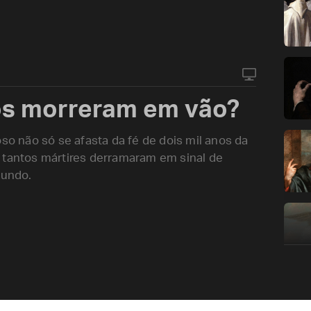
os morreram em vão?
oso não só se afasta da fé de dois mil anos da
 tantos mártires derramaram em sinal de
mundo.