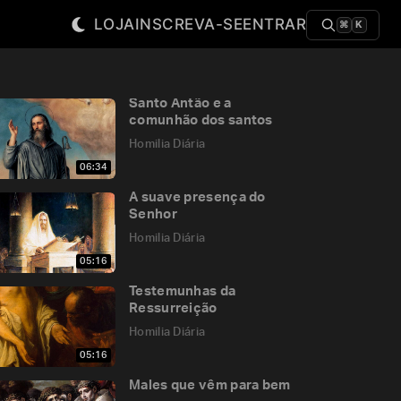
LOJA
INSCREVA-SE
ENTRAR
⌘
K
Santo Antão e a
comunhão dos santos
Homilia Diária
06:34
A suave presença do
Senhor
Homilia Diária
05:16
Testemunhas da
Ressurreição
Homilia Diária
05:16
Males que vêm para bem