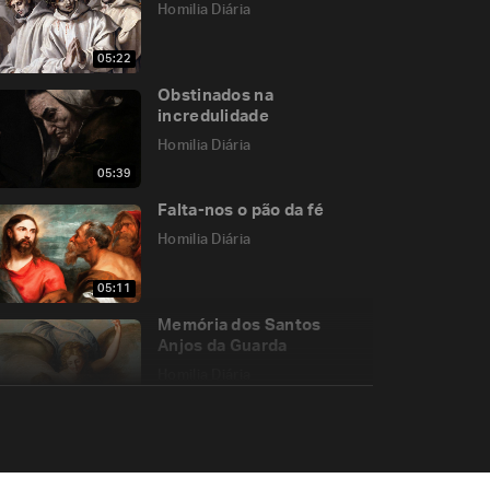
Homilia Diária
05:22
Obstinados na
incredulidade
Homilia Diária
05:39
Falta-nos o pão da fé
Homilia Diária
05:11
Memória dos Santos
Anjos da Guarda
Homilia Diária
06:32
Memória da Aparição de
Nossa Senhora de La
Salette