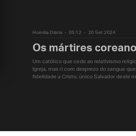
Homilia Diária
05:12
20 Set 2024
Os mártires corean
Um católico que cede ao relativismo religi
Igreja, mas ri com desprezo do sangue que
fidelidade a Cristo, único Salvador deste 