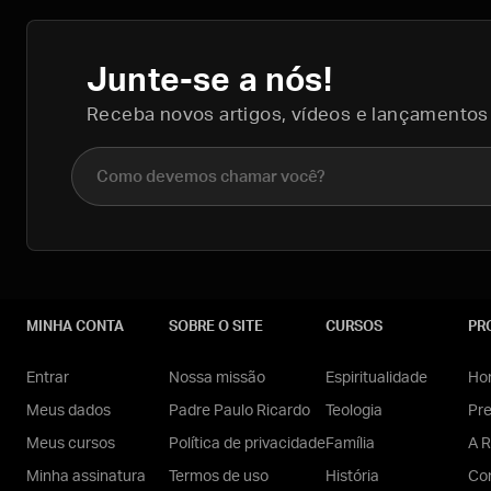
Junte-se a nós!
Receba novos artigos, vídeos e lançamentos
Nome completo
MINHA CONTA
SOBRE O SITE
CURSOS
PR
Entrar
Nossa missão
Espiritualidade
Hom
Meus dados
Padre Paulo Ricardo
Teologia
Pr
Meus cursos
Política de privacidade
Família
A R
Minha assinatura
Termos de uso
História
Con