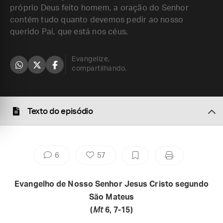
próprio Deus feito homem, a oração do Senhor
contém tudo quanto devemos pedir ao nosso
querido Pai, que está nos céus.
Evangelize,
compartilhando.
Texto do episódio
6
57
Evangelho de Nosso Senhor Jesus Cristo segundo
São Mateus
(
Mt
6, 7-15)