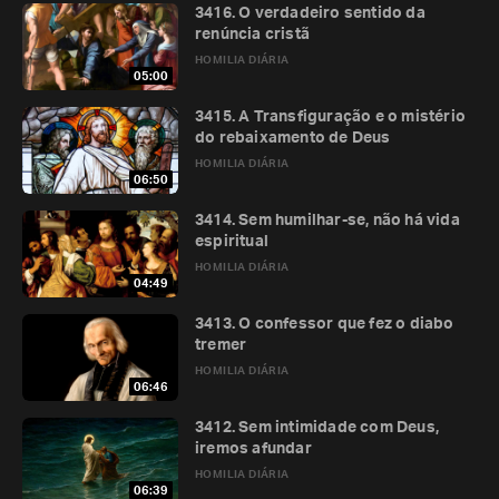
3416. O verdadeiro sentido da
renúncia cristã
HOMILIA DIÁRIA
05:00
3415. A Transfiguração e o mistério
do rebaixamento de Deus
HOMILIA DIÁRIA
06:50
3414. Sem humilhar-se, não há vida
espiritual
HOMILIA DIÁRIA
04:49
3413. O confessor que fez o diabo
tremer
HOMILIA DIÁRIA
06:46
3412. Sem intimidade com Deus,
iremos afundar
HOMILIA DIÁRIA
06:39