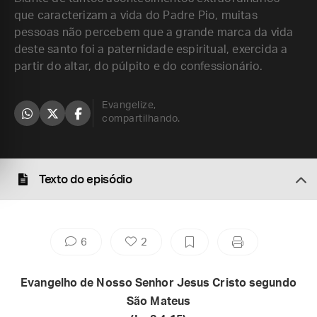
que caracterizam a vida do Padre Pio, muitas
pessoas não percebem que a grande marca da vida
deste santo foi a paternidade espiritual, exercida a
partir do altar, do púlpito e do confessionário.
Evangelize,
compartilhando.
Texto do episódio
6
2
Evangelho de Nosso Senhor Jesus Cristo segundo
São Mateus