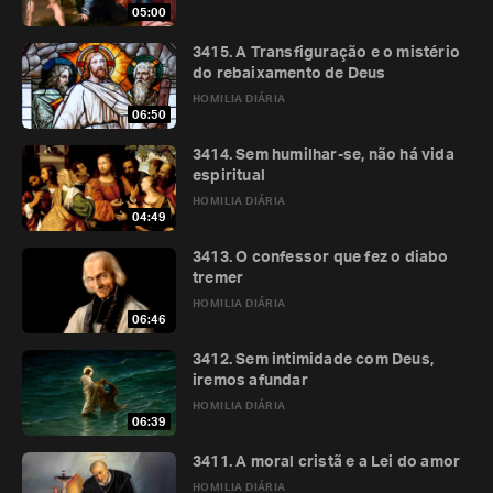
05:00
3415. A Transfiguração e o mistério
do rebaixamento de Deus
HOMILIA DIÁRIA
06:50
3414. Sem humilhar-se, não há vida
espiritual
HOMILIA DIÁRIA
04:49
3413. O confessor que fez o diabo
tremer
HOMILIA DIÁRIA
06:46
3412. Sem intimidade com Deus,
iremos afundar
HOMILIA DIÁRIA
06:39
3411. A moral cristã e a Lei do amor
HOMILIA DIÁRIA