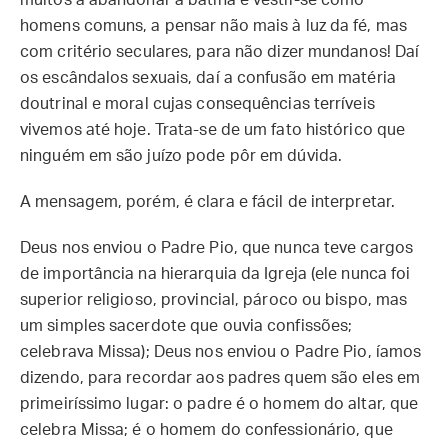
muitos a abandonar a batina e vestir-se como
homens comuns, a pensar não mais à luz da fé, mas
com critério seculares, para não dizer mundanos! Daí
os escândalos sexuais, daí a confusão em matéria
doutrinal e moral cujas consequências terríveis
vivemos até hoje. Trata-se de um fato histórico que
ninguém em são juízo pode pôr em dúvida.
A mensagem, porém, é clara e fácil de interpretar.
Deus nos enviou o Padre Pio, que nunca teve cargos
de importância na hierarquia da Igreja (ele nunca foi
superior religioso, provincial, pároco ou bispo, mas
um simples sacerdote que ouvia confissões;
celebrava Missa); Deus nos enviou o Padre Pio, íamos
dizendo, para recordar aos padres quem são eles em
primeiríssimo lugar: o padre é o homem do altar, que
celebra Missa; é o homem do confessionário, que