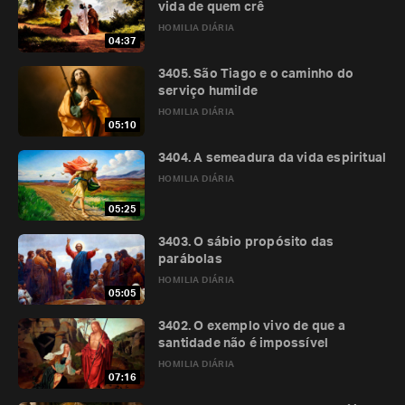
vida de quem crê
HOMILIA DIÁRIA
04:37
3405. São Tiago e o caminho do
serviço humilde
HOMILIA DIÁRIA
05:10
3404. A semeadura da vida espiritual
HOMILIA DIÁRIA
05:25
3403. O sábio propósito das
parábolas
HOMILIA DIÁRIA
05:05
3402. O exemplo vivo de que a
santidade não é impossível
HOMILIA DIÁRIA
07:16