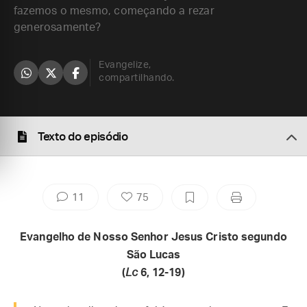
fazemos o mesmo, começando a rezar
generosamente?
Evangelize,
compartilhando.
Texto do episódio
11
75
Evangelho de Nosso Senhor Jesus Cristo segundo
São Lucas
(
Lc
6, 12-19)