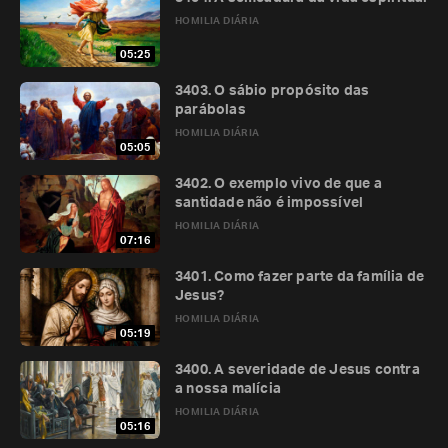
HOMILIA DIÁRIA
05:25
3403. O sábio propósito das
parábolas
HOMILIA DIÁRIA
05:05
3402. O exemplo vivo de que a
santidade não é impossível
HOMILIA DIÁRIA
07:16
3401. Como fazer parte da família de
Jesus?
HOMILIA DIÁRIA
05:19
3400. A severidade de Jesus contra
a nossa malícia
HOMILIA DIÁRIA
05:16