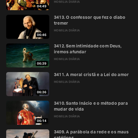
HOMILIA DIÁRIA
04:49
3413. O confessor que fez o diabo
tremer
HOMILIA DIÁRIA
06:46
3412. Sem intimidade com Deus,
iremos afundar
HOMILIA DIÁRIA
06:39
3411. A moral cristã e a Lei do amor
HOMILIA DIÁRIA
06:36
3410. Santo Inácio e o método para
mudar de vida
HOMILIA DIÁRIA
06:14
3409. A parábola da rede e os maus