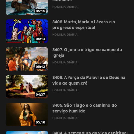
católicos
HOMILIA DIÁRIA
05:15
3408. Marta, Maria e Lázaro e o
progresso espiritual
HOMILIA DIÁRIA
05:14
3407. O joio e o trigo no campo da
Igreja
HOMILIA DIÁRIA
05:43
3406. A força da Palavra de Deus na
vida de quem crê
HOMILIA DIÁRIA
04:37
3405. São Tiago e o caminho do
serviço humilde
HOMILIA DIÁRIA
05:10
3404. A semeadura da vida espiritual