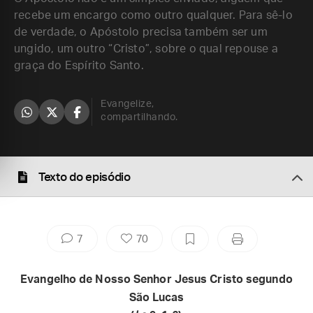
recebe um encargo como outro qualquer. Para sê-lo
de verdade, o Apóstolo precisa também ser um
ungido, um outro “Cristo”, sobre o qual repouse a
graça do Espírito Santo.
Evangelize,
compartilhando.
Texto do episódio
7
70
Evangelho de Nosso Senhor Jesus Cristo segundo
São Lucas