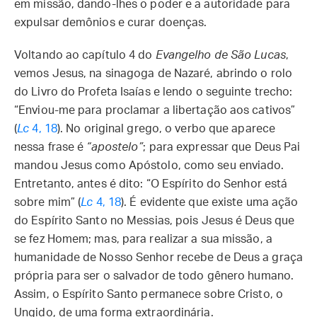
em missão, dando-lhes o poder e a autoridade para
expulsar demônios e curar doenças.
Voltando ao capítulo 4 do
Evangelho de São Lucas
,
vemos Jesus, na sinagoga de Nazaré, abrindo o rolo
do Livro do Profeta Isaías e lendo o seguinte trecho:
“Enviou-me para proclamar a libertação aos cativos”
(
Lc
4, 18
). No original grego, o verbo que aparece
nessa frase é
“apostelo”
; para expressar que Deus Pai
mandou Jesus como Apóstolo, como seu enviado.
Entretanto, antes é dito: “O Espírito do Senhor está
sobre mim” (
Lc
4, 18
). É evidente que existe uma ação
do Espírito Santo no Messias, pois Jesus é Deus que
se fez Homem; mas, para realizar a sua missão, a
humanidade de Nosso Senhor recebe de Deus a graça
própria para ser o salvador de todo gênero humano.
Assim, o Espírito Santo permanece sobre Cristo, o
Ungido, de uma forma extraordinária.