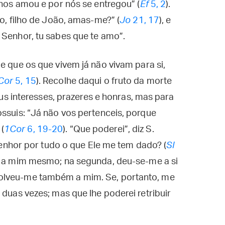
“nos amou e por nós se entregou” (
Ef
5, 2
).
ão, filho de João, amas-me?” (
Jo
21, 17
), e
 Senhor, tu sabes que te amo”.
e que os que vivem já não vivam para si,
Cor
5, 15
). Recolhe daqui o fruto da morte
teus interesses, prazeres e honras, mas para
ossuis: “Já não vos pertenceis, porque
(
1Cor
6, 19-20
). “Que poderei”, diz S.
 Senhor por tudo o que Ele me tem dado? (
Sl
e a mim mesmo; na segunda, deu-se-me a si
olveu-me também a mim. Se, portanto, me
 duas vezes; mas que lhe poderei retribuir