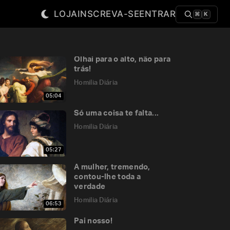
LOJA
INSCREVA-SE
ENTRAR
⌘
K
Olhai para o alto, não para
trás!
Homilia Diária
05:04
Só uma coisa te falta...
Homilia Diária
05:27
A mulher, tremendo,
contou-lhe toda a
verdade
Homilia Diária
06:53
Pai nosso!