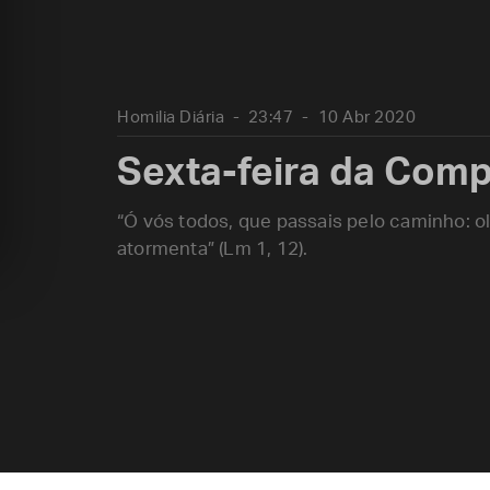
Homilia Diária
23:47
10 Abr 2020
Sexta-feira da Com
“Ó vós todos, que passais pelo caminho: olh
atormenta” (Lm 1, 12).