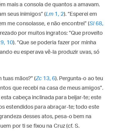
m mais a consola de quantos a amavam.
am seus inimigos” (
Lm
1, 2
). “Esperei em
m me consolasse, e não encontrei” (
Sl
68,
prezado por muitos ingratos: “Que proveito
9, 10
). “Que se poderia fazer por minha
uando eu esperava vê-la produzir uvas, só
 tuas mãos?” (
Zc
13, 6
). Pergunta-o ao teu
entos que recebi na casa de meus amigos”.
esta cabeça inclinada para beijar-te; este
os estendidos para abraçar-te; todo este
 grandeza desses atos, pesa-o bem na
em por ti se fixou na Cruz (cf. S.