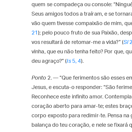
quem se compadeça ou console: “Ningué
Seus amigos todos a traíram, e se tornar
vão quem tivesse compaixão de mim, que
21
); pelo pouco fruto de sua Paixão, des
vos resultará de retomar-me a vida?” (
Sl
2
vinha, que eu não tenha feito? Por que, q
deu agraço?” (
Is
5, 4
).
Ponto
2. — “Que ferimentos são esses em
Jesus, e escuta-o responder: “São ferim
Reconhece este infinito amor. Contempla 
coração aberto para amar-te; estes braç
corpo exposto para redimir-te. Pensa na
balança do teu coração, e nele se fixará qu