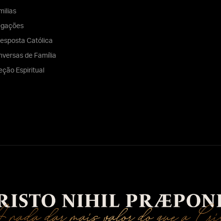
ilias
egações
esposta Católica
versas de Família
eção Espiritual