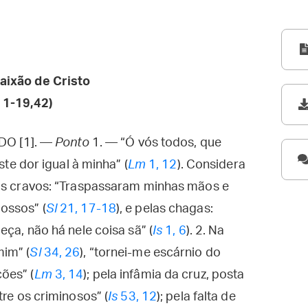
aixão de Cristo
 1-19,42)
O [1]. —
Ponto
1. — “Ó vós todos, que
ste dor igual à minha” (
Lm
1, 12
). Considera
los cravos: “Traspassaram minhas mãos e
ossos” (
Sl
21, 17-18
), e pelas chagas:
eça, não há nele coisa sã” (
Is
1, 6
). 2. Na
mim” (
Sl
34, 26
), “tornei-me escárnio do
ões” (
Lm
3, 14
); pela infâmia da cruz, posta
tre os criminosos” (
Is
53, 12
); pela falta de