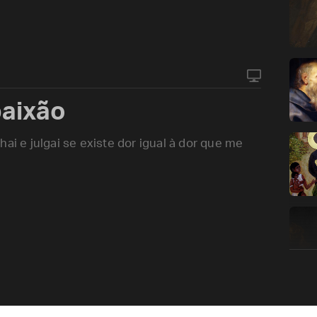
paixão
ai e julgai se existe dor igual à dor que me