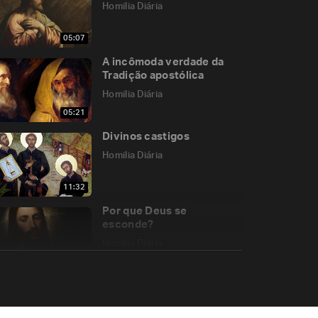
Homilia Diária
05:07
A incômoda verdade da
Tradição apostólica
Homilia Diária
05:21
Divinos castigos
Homilia Diária
11:32
Por que Deus se
esconde?
Homilia Diária
05:34
Qual o primeiro dos
Mandamentos?