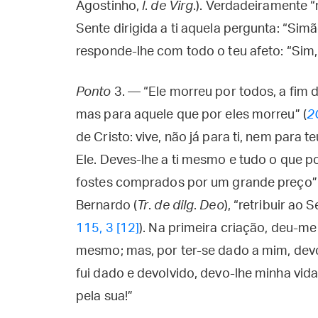
Agostinho,
l
.
de Virg
.). Verdadeiramente 
Sente dirigida a ti aquela pergunta: “Sim
responde-lhe com todo o teu afeto: “Sim,
Ponto
3. — “Ele morreu por todos, a fim d
mas para aquele que por eles morreu” (
2
de Cristo: vive, não já para ti, nem para 
Ele. Deves-lhe a ti mesmo e tudo o que p
fostes comprados por um grande preço” 
Bernardo (
Tr
.
de dilg
.
Deo
), “retribuir ao
115, 3 [12]
). Na primeira criação, deu-m
mesmo; mas, por ter-se dado a mim, dev
fui dado e devolvido, devo-lhe minha vida
pela sua!”