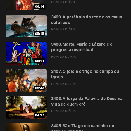
HOMILIA DIÁRIA
06:14
3409. A parábola da rede e os maus
católicos
HOMILIA DIÁRIA
05:15
3408. Marta, Maria e Lázaro e o
progresso espiritual
HOMILIA DIÁRIA
05:14
3407. O joio e o trigo no campo da
Igreja
HOMILIA DIÁRIA
05:43
3406. A força da Palavra de Deus na
vida de quem crê
HOMILIA DIÁRIA
04:37
3405. São Tiago e o caminho do