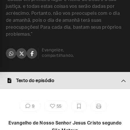
justiça, e todas estas coisas vos serão dadas por
acréscimo. Portanto, não vos preocupeis com o dia
de amanhã, pois o dia de amanhã terá suas
preocupações! Para cada dia, bastam seus próprios
problemas.”
Evangelize,
compartilhando.
Texto do episódio
9
55
Evangelho de Nosso Senhor Jesus Cristo segundo