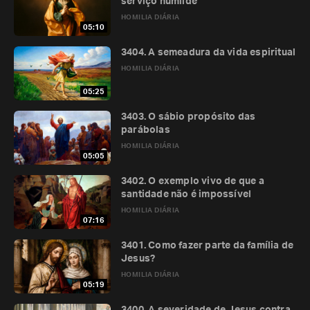
serviço humilde
HOMILIA DIÁRIA
05:10
3404. A semeadura da vida espiritual
HOMILIA DIÁRIA
05:25
3403. O sábio propósito das
parábolas
HOMILIA DIÁRIA
05:05
3402. O exemplo vivo de que a
santidade não é impossível
HOMILIA DIÁRIA
07:16
3401. Como fazer parte da família de
Jesus?
HOMILIA DIÁRIA
05:19