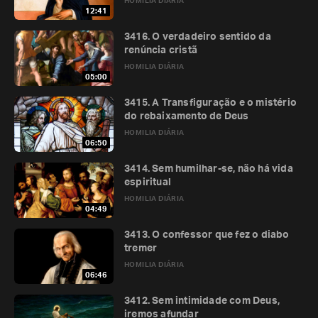
HOMILIA DIÁRIA
12:41
3416. O verdadeiro sentido da
renúncia cristã
HOMILIA DIÁRIA
05:00
3415. A Transfiguração e o mistério
do rebaixamento de Deus
HOMILIA DIÁRIA
06:50
3414. Sem humilhar-se, não há vida
espiritual
HOMILIA DIÁRIA
04:49
3413. O confessor que fez o diabo
tremer
HOMILIA DIÁRIA
06:46
3412. Sem intimidade com Deus,
iremos afundar