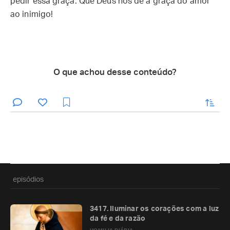
pedir essa graça. Que Deus nos dê a graça do amor
ao inimigo!
O que achou desse conteúdo?
enviar
episódios
3417. Iluminar os corações com a luz
da fé e da razão