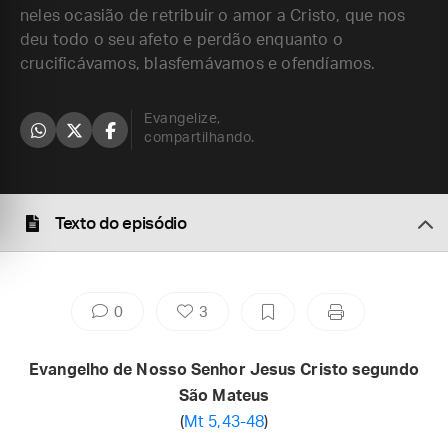
neles ocasião de retribuir o amor a Cristo, que nos
deu todo o seu afeto e perdão enquanto o
crucificávamos, blasfemávamos e ofendíamos.
Evangelize,
compartilhando.
Texto do episódio
0
3
Evangelho de Nosso Senhor Jesus Cristo segundo
São Mateus
(
Mt 5,43-48
)