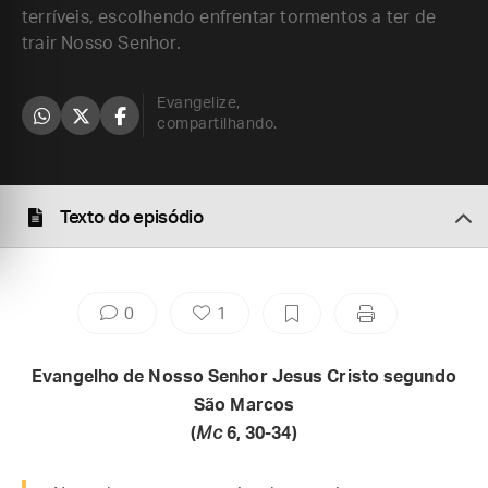
terríveis, escolhendo enfrentar tormentos a ter de
trair Nosso Senhor.
Evangelize,
compartilhando.
Texto do episódio
0
1
Evangelho de Nosso Senhor Jesus Cristo segundo
São Marcos
(
Mc
6, 30-34)