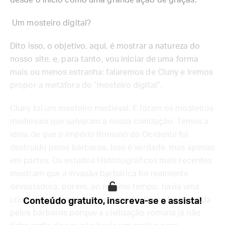
desde o início como uma grande ação de graças.
Um mosteiro digital?
Dito isso, o objetivo, aqui, é mostrar a natureza do
nosso site, e, para tanto, vou iniciar de uma forma
mais ou menos estranha: falaremos de Cluny e iremos
propor a metáfora do “mosteiro digital”.
Cluny foi um mosteiro medieval. E foram os mosteiros
medievais que salvaram a nossa civilização. Temos a
ideia de que o Império Romano do Ocidente foi
destruído pelos bárbaros. Isso é verdade, mas apenas
em partes. Os estudos historiográficos mais recentes
mostram que a invasão barbárica foi realmente
devastadora, porém, ao mesmo tempo, havia uma
crise civilizacional. De certo modo, Roma foi invadida
Conteúdo gratuito, inscreva-se e assista!
pelos bárbaros porque a civilização romana já não