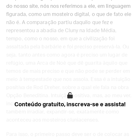
do nosso site, nós nos referimos a ele, em linguagem
figurada, como um mosteiro digital, o que de fato ele
não é. A comparação partiu daquilo que fez e
representou a abadia de Cluny na Idade Média,
tempo, como o nosso, em que a civilização foi
assaltada pela barbárie e foi preciso preservá-la. Ou
seja, tanto antes como agora é preciso um lugar de
refúgio, uma Arca de Noé que dê guarita àquilo que
temos de mais preciso e que não pode se perder em
meio à tempestade que nos assola. Essa é a intuição
positiva de Rod Dreher, sobre a qual ele fala na obra
Opção Beneditina. Intuição positiva, mas, ao meu ver,
incompleta. Porque não basta preservar; é preciso
Conteúdo gratuito, inscreva-se e assista!
também irradiar, expandir-se, exatamente como
aconteceu aos mosteiros cluniacenses.
Para isso, o primeiro passo deve ser o de colocar as