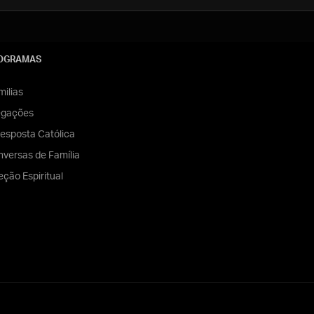
OGRAMAS
ilias
egações
esposta Católica
versas de Família
eção Espiritual