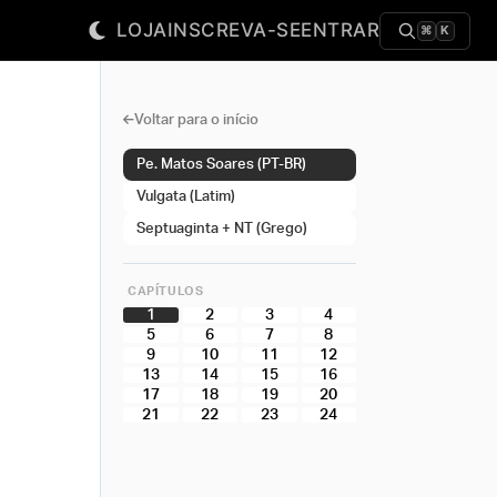
LOJA
INSCREVA-SE
ENTRAR
⌘
K
Voltar para o início
Pe. Matos Soares (PT-BR)
Vulgata (Latim)
Septuaginta + NT (Grego)
CAPÍTULOS
1
2
3
4
5
6
7
8
9
10
11
12
13
14
15
16
17
18
19
20
21
22
23
24