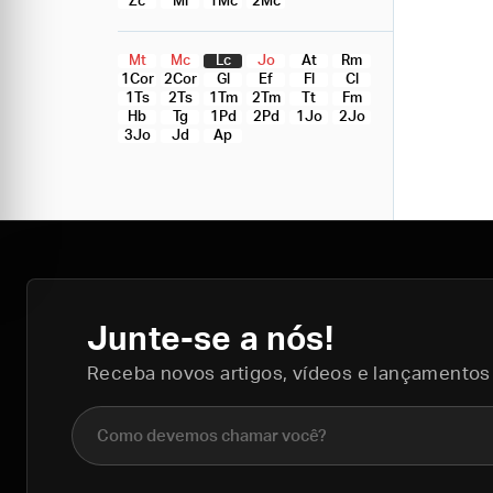
Zc
Ml
1Mc
2Mc
Mt
Mc
Lc
Jo
At
Rm
1Cor
2Cor
Gl
Ef
Fl
Cl
1Ts
2Ts
1Tm
2Tm
Tt
Fm
Hb
Tg
1Pd
2Pd
1Jo
2Jo
3Jo
Jd
Ap
Junte-se a nós!
Receba novos artigos, vídeos e lançamentos
Nome completo