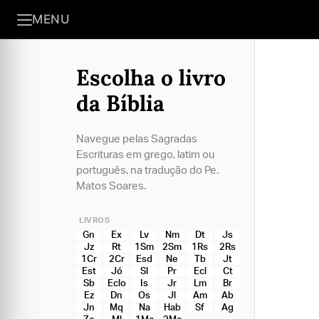
MENU
Escolha o livro
da Bíblia
Navegue pelas Sagradas
Escrituras em grego, latim ou
português, na tradução do Pe.
Matos Soares.
LIVROS
Gn
Ex
Lv
Nm
Dt
Js
Jz
Rt
1Sm
2Sm
1Rs
2Rs
1Cr
2Cr
Esd
Ne
Tb
Jt
Est
Jó
Sl
Pr
Ecl
Ct
Sb
Eclo
Is
Jr
Lm
Br
Ez
Dn
Os
Jl
Am
Ab
Jn
Mq
Na
Hab
Sf
Ag