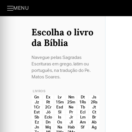
MENU
Escolha o livro
da Bíblia
Navegue pelas Sagradas
Escrituras em grego, latim ou
português, na tradução do Pe.
Matos Soares.
LIVROS
Gn
Ex
Lv
Nm
Dt
Js
Jz
Rt
1Sm
2Sm
1Rs
2Rs
1Cr
2Cr
Esd
Ne
Tb
Jt
Est
Jó
Sl
Pr
Ecl
Ct
Sb
Eclo
Is
Jr
Lm
Br
Ez
Dn
Os
Jl
Am
Ab
Jn
Mq
Na
Hab
Sf
Ag