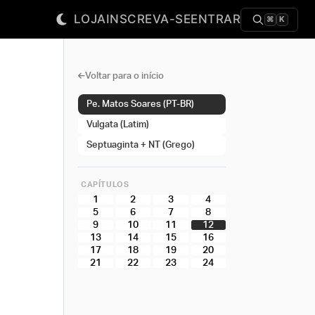
LOJA
INSCREVA-SE
ENTRAR
⌘
K
Voltar para o início
Pe. Matos Soares (PT-BR)
Vulgata (Latim)
Septuaginta + NT (Grego)
CAPÍTULOS
1
2
3
4
5
6
7
8
9
10
11
12
13
14
15
16
17
18
19
20
21
22
23
24