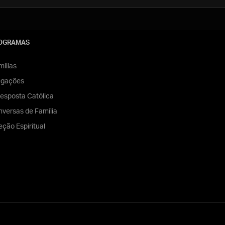
OGRAMAS
ilias
egações
esposta Católica
versas de Família
eção Espiritual