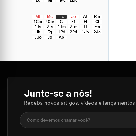
Zc
Ml
1Mc
2Mc
Mt
Mc
Lc
Jo
At
Rm
1Cor
2Cor
Gl
Ef
Fl
Cl
1Ts
2Ts
1Tm
2Tm
Tt
Fm
Hb
Tg
1Pd
2Pd
1Jo
2Jo
3Jo
Jd
Ap
Junte-se a nós!
Receba novos artigos, vídeos e lançamentos
Nome completo