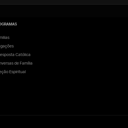
OGRAMAS
ilias
egações
esposta Católica
versas de Família
eção Espiritual