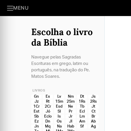
MENU
Escolha o livro
da Bíblia
Navegue pelas Sagradas
Escrituras em grego, latim ou
português, na tradução do Pe.
Matos Soares.
LIVROS
Gn
Ex
Lv
Nm
Dt
Js
Jz
Rt
1Sm
2Sm
1Rs
2Rs
1Cr
2Cr
Esd
Ne
Tb
Jt
Est
Jó
Sl
Pr
Ecl
Ct
Sb
Eclo
Is
Jr
Lm
Br
Ez
Dn
Os
Jl
Am
Ab
Jn
Mq
Na
Hab
Sf
Ag