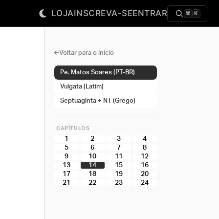
LOJA
INSCREVA-SE
ENTRAR
⌘
K
Voltar para o início
Pe. Matos Soares (PT-BR)
Vulgata (Latim)
Septuaginta + NT (Grego)
CAPÍTULOS
1
2
3
4
5
6
7
8
9
10
11
12
13
14
15
16
17
18
19
20
21
22
23
24