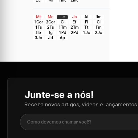
Zc
Ml
1Mc
2Mc
Mt
Mc
Lc
Jo
At
Rm
1Cor
2Cor
Gl
Ef
Fl
Cl
1Ts
2Ts
1Tm
2Tm
Tt
Fm
Hb
Tg
1Pd
2Pd
1Jo
2Jo
3Jo
Jd
Ap
Junte-se a nós!
Receba novos artigos, vídeos e lançamentos
Nome completo