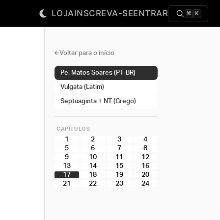
LOJA
INSCREVA-SE
ENTRAR
⌘
K
Voltar para o início
Pe. Matos Soares (PT-BR)
Vulgata (Latim)
Septuaginta + NT (Grego)
CAPÍTULOS
1
2
3
4
5
6
7
8
9
10
11
12
13
14
15
16
17
18
19
20
21
22
23
24