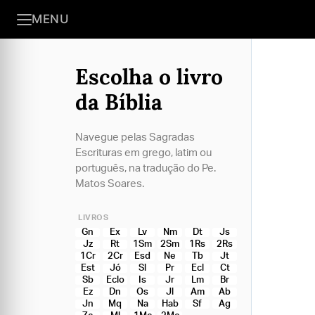
MENU
Escolha o livro
da Bíblia
Navegue pelas Sagradas
Escrituras em grego, latim ou
português, na tradução do Pe.
Matos Soares.
LIVROS
Gn
Ex
Lv
Nm
Dt
Js
Jz
Rt
1Sm
2Sm
1Rs
2Rs
1Cr
2Cr
Esd
Ne
Tb
Jt
Est
Jó
Sl
Pr
Ecl
Ct
Sb
Eclo
Is
Jr
Lm
Br
Ez
Dn
Os
Jl
Am
Ab
Jn
Mq
Na
Hab
Sf
Ag