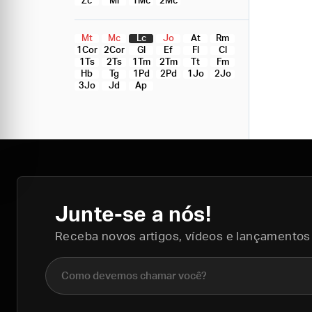
Zc
Ml
1Mc
2Mc
Mt
Mc
Lc
Jo
At
Rm
1Cor
2Cor
Gl
Ef
Fl
Cl
1Ts
2Ts
1Tm
2Tm
Tt
Fm
Hb
Tg
1Pd
2Pd
1Jo
2Jo
3Jo
Jd
Ap
Junte-se a nós!
Receba novos artigos, vídeos e lançamentos
Nome completo