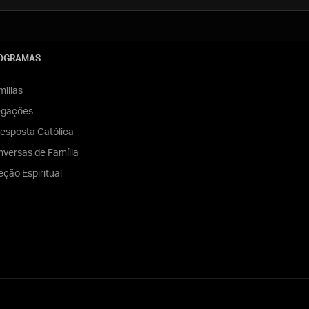
OGRAMAS
ilias
egações
esposta Católica
versas de Família
eção Espiritual