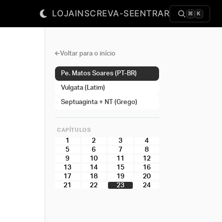
LOJA
INSCREVA-SE
ENTRAR
⌘
K
Voltar para o início
Pe. Matos Soares (PT-BR)
Vulgata (Latim)
Septuaginta + NT (Grego)
CAPÍTULOS
1
2
3
4
5
6
7
8
9
10
11
12
13
14
15
16
17
18
19
20
21
22
23
24