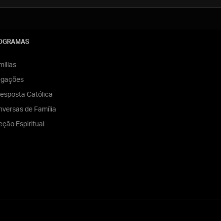
OGRAMAS
ilias
egações
esposta Católica
versas de Família
eção Espiritual