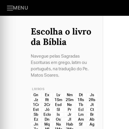
MENU
Escolha o livro
da Bíblia
Navegue pelas Sagradas
Escrituras em grego, latim ou
português, na tradução do Pe.
Matos Soares.
LIVROS
Gn
Ex
Lv
Nm
Dt
Js
Jz
Rt
1Sm
2Sm
1Rs
2Rs
1Cr
2Cr
Esd
Ne
Tb
Jt
Est
Jó
Sl
Pr
Ecl
Ct
Sb
Eclo
Is
Jr
Lm
Br
Ez
Dn
Os
Jl
Am
Ab
Jn
Mq
Na
Hab
Sf
Ag