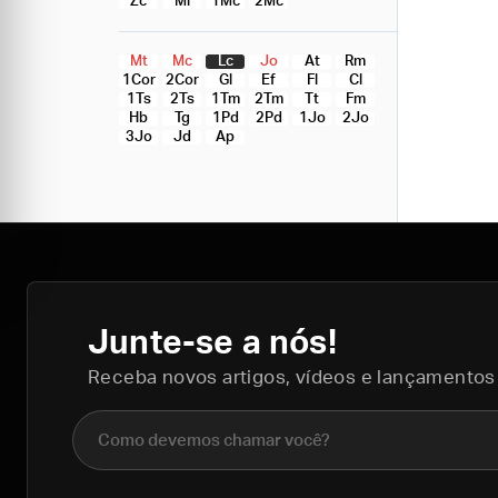
Zc
Ml
1Mc
2Mc
Mt
Mc
Lc
Jo
At
Rm
1Cor
2Cor
Gl
Ef
Fl
Cl
1Ts
2Ts
1Tm
2Tm
Tt
Fm
Hb
Tg
1Pd
2Pd
1Jo
2Jo
3Jo
Jd
Ap
Junte-se a nós!
Receba novos artigos, vídeos e lançamentos
Nome completo