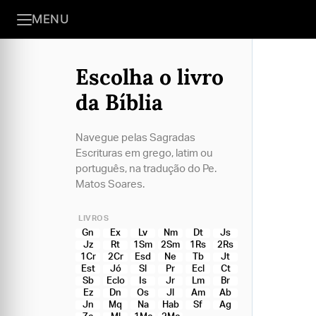
MENU
Escolha o livro
da Bíblia
Navegue pelas Sagradas
Escrituras em grego, latim ou
português, na tradução do Pe.
Matos Soares.
LIVROS
Gn
Ex
Lv
Nm
Dt
Js
Jz
Rt
1Sm
2Sm
1Rs
2Rs
1Cr
2Cr
Esd
Ne
Tb
Jt
Est
Jó
Sl
Pr
Ecl
Ct
Sb
Eclo
Is
Jr
Lm
Br
Ez
Dn
Os
Jl
Am
Ab
Jn
Mq
Na
Hab
Sf
Ag