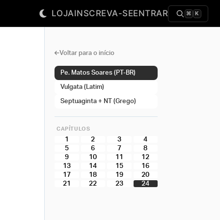
LOJA
INSCREVA-SE
ENTRAR
⌘
K
Voltar para o início
Pe. Matos Soares (PT-BR)
Vulgata (Latim)
Septuaginta + NT (Grego)
CAPÍTULOS
1
2
3
4
5
6
7
8
9
10
11
12
13
14
15
16
17
18
19
20
21
22
23
24