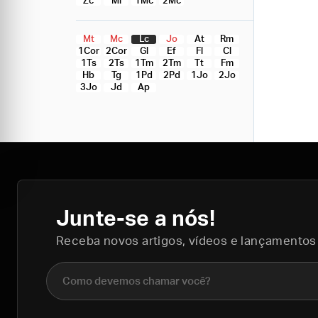
Zc
Ml
1Mc
2Mc
Mt
Mc
Lc
Jo
At
Rm
1Cor
2Cor
Gl
Ef
Fl
Cl
1Ts
2Ts
1Tm
2Tm
Tt
Fm
Hb
Tg
1Pd
2Pd
1Jo
2Jo
3Jo
Jd
Ap
Junte-se a nós!
Receba novos artigos, vídeos e lançamentos
Nome completo