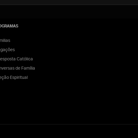
OGRAMAS
ilias
egações
esposta Católica
versas de Família
eção Espiritual