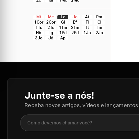
Zc
Ml
1Mc
2Mc
Mt
Mc
Lc
Jo
At
Rm
1Cor
2Cor
Gl
Ef
Fl
Cl
1Ts
2Ts
1Tm
2Tm
Tt
Fm
Hb
Tg
1Pd
2Pd
1Jo
2Jo
3Jo
Jd
Ap
Junte-se a nós!
Receba novos artigos, vídeos e lançamentos
Nome completo