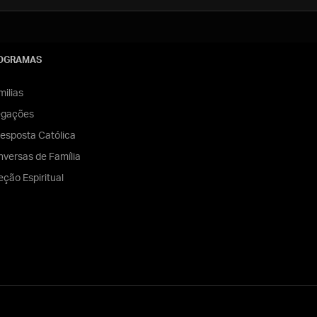
OGRAMAS
ilias
egações
esposta Católica
versas de Família
eção Espiritual