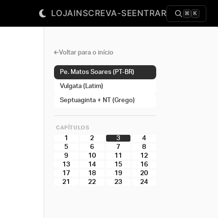
LOJA
INSCREVA-SE
ENTRAR
⌘
K
Voltar para o início
Pe. Matos Soares (PT-BR)
Vulgata (Latim)
Septuaginta + NT (Grego)
CAPÍTULOS
1
2
3
4
5
6
7
8
9
10
11
12
13
14
15
16
17
18
19
20
21
22
23
24