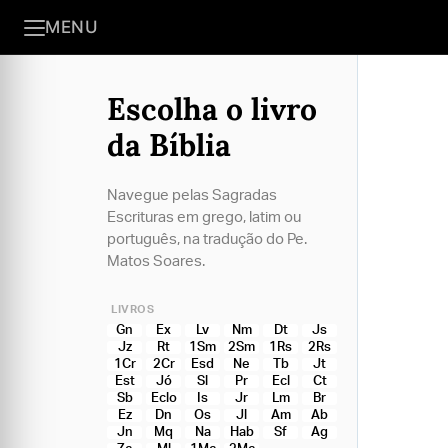
MENU
Escolha o livro
da Bíblia
Navegue pelas Sagradas
Escrituras em grego, latim ou
português, na tradução do Pe.
Matos Soares.
LIVROS
Gn
Ex
Lv
Nm
Dt
Js
Jz
Rt
1Sm
2Sm
1Rs
2Rs
1Cr
2Cr
Esd
Ne
Tb
Jt
Est
Jó
Sl
Pr
Ecl
Ct
Sb
Eclo
Is
Jr
Lm
Br
Ez
Dn
Os
Jl
Am
Ab
Jn
Mq
Na
Hab
Sf
Ag