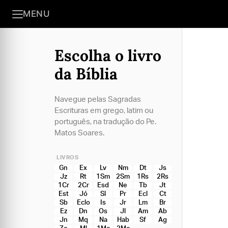
MENU
Escolha o livro
da Bíblia
Navegue pelas Sagradas
Escrituras em grego, latim ou
português, na tradução do Pe.
Matos Soares.
LIVROS
Gn
Ex
Lv
Nm
Dt
Js
Jz
Rt
1Sm
2Sm
1Rs
2Rs
1Cr
2Cr
Esd
Ne
Tb
Jt
Est
Jó
Sl
Pr
Ecl
Ct
Sb
Eclo
Is
Jr
Lm
Br
Ez
Dn
Os
Jl
Am
Ab
Jn
Mq
Na
Hab
Sf
Ag