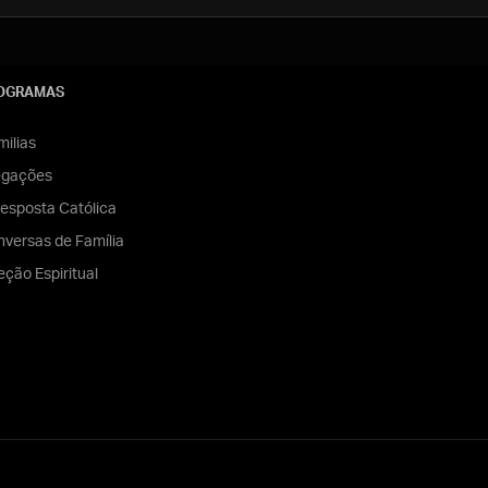
OGRAMAS
ilias
egações
esposta Católica
versas de Família
eção Espiritual