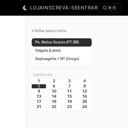
LOJA
INSCREVA-SE
ENTRAR
⌘
K
Voltar para o início
Pe. Matos Soares (PT-BR)
Vulgata (Latim)
Septuaginta + NT (Grego)
CAPÍTULOS
1
2
3
4
5
6
7
8
9
10
11
12
13
14
15
16
17
18
19
20
21
22
23
24