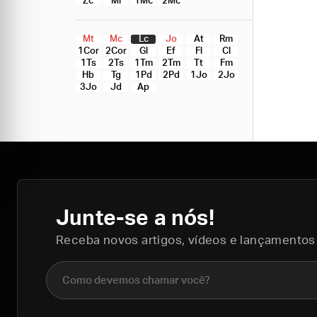
Zc
Ml
1Mc
2Mc
Mt
Mc
Lc
Jo
At
Rm
1Cor
2Cor
Gl
Ef
Fl
Cl
1Ts
2Ts
1Tm
2Tm
Tt
Fm
Hb
Tg
1Pd
2Pd
1Jo
2Jo
3Jo
Jd
Ap
Junte-se a nós!
Receba novos artigos, vídeos e lançamentos
Nome completo