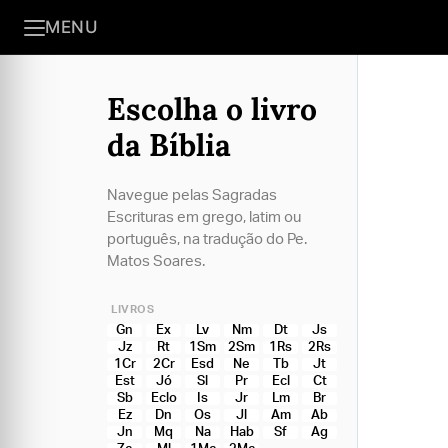
MENU
Escolha o livro
da Bíblia
Navegue pelas Sagradas
Escrituras em grego, latim ou
português, na tradução do Pe.
Matos Soares.
LIVROS
Gn
Ex
Lv
Nm
Dt
Js
Jz
Rt
1Sm
2Sm
1Rs
2Rs
1Cr
2Cr
Esd
Ne
Tb
Jt
Est
Jó
Sl
Pr
Ecl
Ct
Sb
Eclo
Is
Jr
Lm
Br
Ez
Dn
Os
Jl
Am
Ab
Jn
Mq
Na
Hab
Sf
Ag