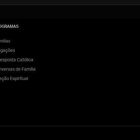
OGRAMAS
ilias
egações
esposta Católica
versas de Família
eção Espiritual