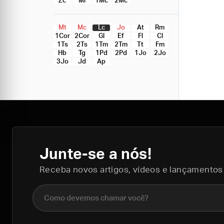
Zc
Ml
1Mc
2Mc
Mt
Mc
Lc
Jo
At
Rm
1Cor
2Cor
Gl
Ef
Fl
Cl
1Ts
2Ts
1Tm
2Tm
Tt
Fm
Hb
Tg
1Pd
2Pd
1Jo
2Jo
3Jo
Jd
Ap
Junte-se a nós!
Receba novos artigos, vídeos e lançamentos
Nome completo