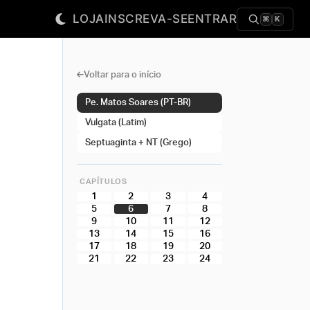
LOJA
INSCREVA-SE
ENTRAR
⌘
K
Voltar para o início
Pe. Matos Soares (PT-BR)
Vulgata (Latim)
Septuaginta + NT (Grego)
CAPÍTULOS
1
2
3
4
5
6
7
8
9
10
11
12
13
14
15
16
17
18
19
20
21
22
23
24