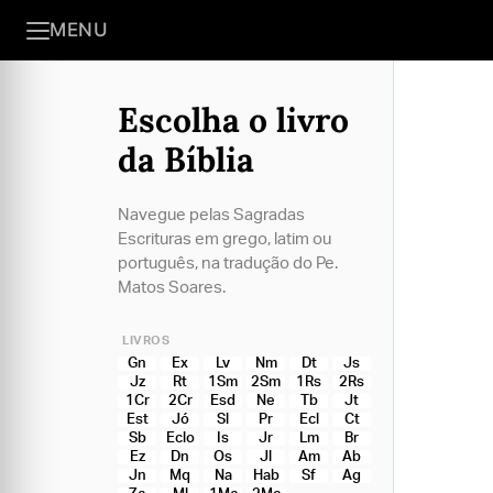
MENU
Escolha o livro
da Bíblia
Navegue pelas Sagradas
Escrituras em grego, latim ou
português, na tradução do Pe.
Matos Soares.
LIVROS
Gn
Ex
Lv
Nm
Dt
Js
Jz
Rt
1Sm
2Sm
1Rs
2Rs
1Cr
2Cr
Esd
Ne
Tb
Jt
Est
Jó
Sl
Pr
Ecl
Ct
Sb
Eclo
Is
Jr
Lm
Br
Ez
Dn
Os
Jl
Am
Ab
Jn
Mq
Na
Hab
Sf
Ag