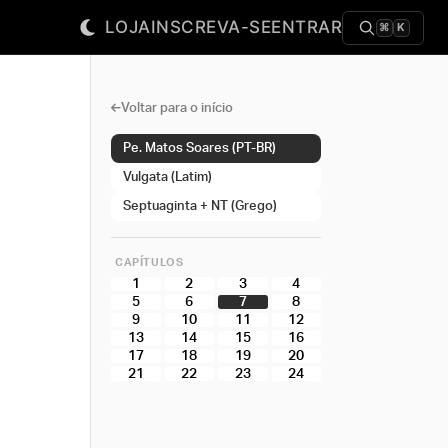
LOJA
INSCREVA-SE
ENTRAR
⌘
K
Voltar para o início
Pe. Matos Soares (PT-BR)
Vulgata (Latim)
Septuaginta + NT (Grego)
CAPÍTULOS
1
2
3
4
5
6
7
8
9
10
11
12
13
14
15
16
17
18
19
20
21
22
23
24