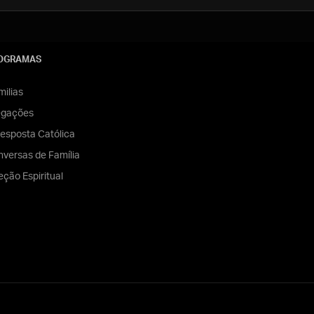
OGRAMAS
ilias
egações
esposta Católica
versas de Família
eção Espiritual