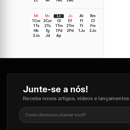
Zc
Ml
1Mc
2Mc
Mt
Mc
Lc
Jo
At
Rm
1Cor
2Cor
Gl
Ef
Fl
Cl
1Ts
2Ts
1Tm
2Tm
Tt
Fm
Hb
Tg
1Pd
2Pd
1Jo
2Jo
3Jo
Jd
Ap
Junte-se a nós!
Receba novos artigos, vídeos e lançamentos
Nome completo