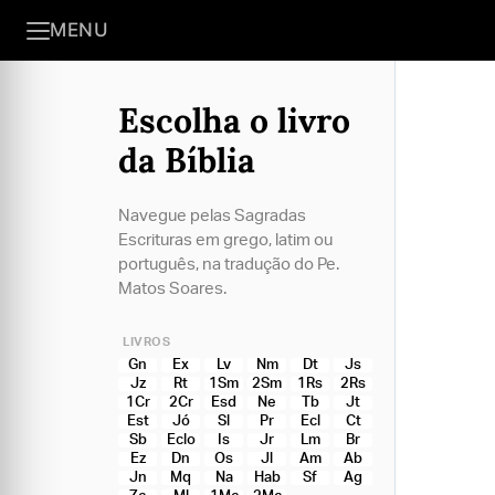
MENU
Escolha o livro
da Bíblia
Navegue pelas Sagradas
Escrituras em grego, latim ou
português, na tradução do Pe.
Matos Soares.
LIVROS
Gn
Ex
Lv
Nm
Dt
Js
Jz
Rt
1Sm
2Sm
1Rs
2Rs
1Cr
2Cr
Esd
Ne
Tb
Jt
Est
Jó
Sl
Pr
Ecl
Ct
Sb
Eclo
Is
Jr
Lm
Br
Ez
Dn
Os
Jl
Am
Ab
Jn
Mq
Na
Hab
Sf
Ag