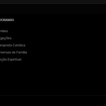
OGRAMAS
ilias
egações
esposta Católica
versas de Família
eção Espiritual