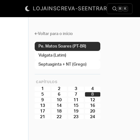
LOJA
INSCREVA-SE
ENTRAR
⌘
K
Voltar para o início
Pe. Matos Soares (PT-BR)
Vulgata (Latim)
Septuaginta + NT (Grego)
CAPÍTULOS
1
2
3
4
5
6
7
8
9
10
11
12
13
14
15
16
17
18
19
20
21
22
23
24