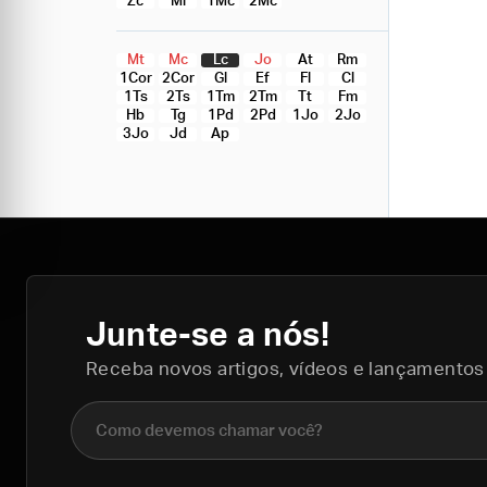
Zc
Ml
1Mc
2Mc
Mt
Mc
Lc
Jo
At
Rm
1Cor
2Cor
Gl
Ef
Fl
Cl
1Ts
2Ts
1Tm
2Tm
Tt
Fm
Hb
Tg
1Pd
2Pd
1Jo
2Jo
3Jo
Jd
Ap
Junte-se a nós!
Receba novos artigos, vídeos e lançamentos
Nome completo