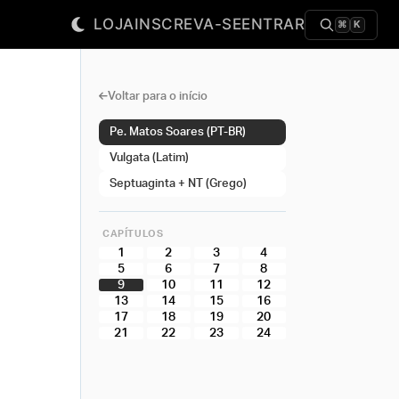
LOJA
INSCREVA-SE
ENTRAR
⌘
K
Voltar para o início
Pe. Matos Soares (PT-BR)
Vulgata (Latim)
Septuaginta + NT (Grego)
CAPÍTULOS
1
2
3
4
5
6
7
8
9
10
11
12
13
14
15
16
17
18
19
20
21
22
23
24