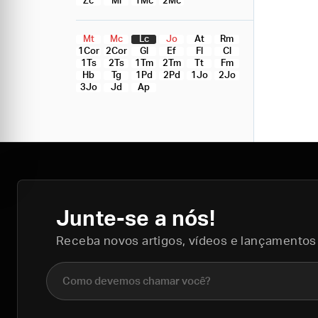
Zc
Ml
1Mc
2Mc
Mt
Mc
Lc
Jo
At
Rm
1Cor
2Cor
Gl
Ef
Fl
Cl
1Ts
2Ts
1Tm
2Tm
Tt
Fm
Hb
Tg
1Pd
2Pd
1Jo
2Jo
3Jo
Jd
Ap
Junte-se a nós!
Receba novos artigos, vídeos e lançamentos
Nome completo