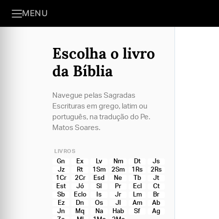
MENU
Escolha o livro
da Bíblia
Navegue pelas Sagradas
Escrituras em grego, latim ou
português, na tradução do Pe.
Matos Soares.
LIVROS
Gn
Ex
Lv
Nm
Dt
Js
Jz
Rt
1Sm
2Sm
1Rs
2Rs
1Cr
2Cr
Esd
Ne
Tb
Jt
Est
Jó
Sl
Pr
Ecl
Ct
Sb
Eclo
Is
Jr
Lm
Br
Ez
Dn
Os
Jl
Am
Ab
Jn
Mq
Na
Hab
Sf
Ag