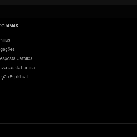
OGRAMAS
ilias
egações
esposta Católica
versas de Família
eção Espiritual