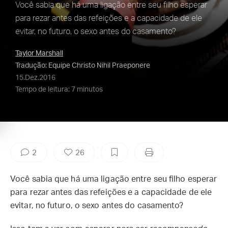
Você sabia que há uma ligação entre seu filho esperar
para rezar antes das refeições e a capacidade de ele
evitar, no futuro, o sexo antes do casamento?
Taylor Marshall
Tradução: Equipe Christo Nihil Praeponere
15.Dez.2016
Tempo de leitura: 7 minutos
2
26
Você sabia que há uma ligação entre seu filho esperar
para rezar antes das refeições e a capacidade de ele
evitar, no futuro, o sexo antes do casamento?