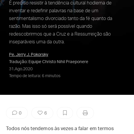
É preciso resistir à tendência cultural hodierna de
inventar e redefinir palavras na base de um
sentimentalismo divorciado tanto da fé quanto da
razão. Mas isso só será possível quando
redescobrirmos que a Cruz e a Ressurreição são
inseparáveis uma da outra.
Pe. Jerry J. Pokorsky
Tradução: Equipe Christo Nihil Praeponere
31.Ago.2020
Tempo de leitura: 6 minutos
0
6
Todos nós tendemos às vezes a falar em termos