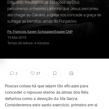
Enquanto meditamos as Estações da Cruz,
percorrendo o mesmo caminho que Jesus percorreu
até chegar ao Calvário, a Igreja nos concede a graça de
sufragar as benditas almas do Purgatório.
Pe. François Xavier Schouppe/Equipe CNP
15.Mar.2019
Tempo de leitura: 4 minutos
2
37
Poucas coisas há que sejam tão eficazes para
conceder o repouso eterno às almas dos fiéis
defuntos como a devoção da
Via Sacra
.
Consideremos este santo exercício, primeiro em si