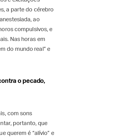
os e excitações
s, a parte do cérebro
anestesiada, ao
choros compulsivos, e
ais. Nas horas em
em do mundo real” e
contra o pecado,
ais, com sons
ntar, portanto, que
ue querem é “alívio” e