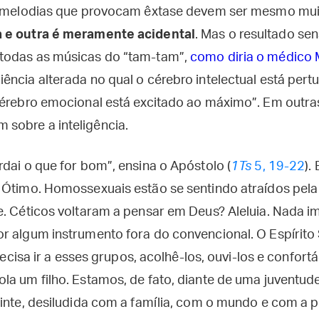
 e melodias que provocam êxtase devem ser mesmo mui
 e outra é meramente acidental
. Mas o resultado sens
todas as músicas do “tam-tam”,
como diria o médico
ência alterada no qual o cérebro intelectual está pert
cérebro emocional está excitado ao máximo”. Em outras
sobre a inteligência.
dai o que for bom”, ensina o Apóstolo (
1Ts
5, 19-22
).
? Ótimo. Homossexuais estão se sentindo atraídos pe
e. Céticos voltaram a pensar em Deus? Aleluia. Nada 
r algum instrumento fora do convencional. O Espírito
 precisa ir a esses grupos, acolhê-los, ouvi-los e confo
la um filho. Estamos, de fato, diante de uma juventu
inte, desiludida com a família, com o mundo e com a p