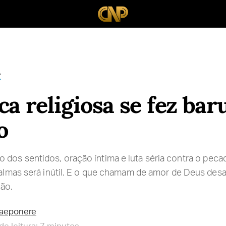
A
ca religiosa se fez bar
o
dos sentidos, oração íntima e luta séria contra o peca
s almas será inútil. E o que chamam de amor de Deus des
ção.
raeponere