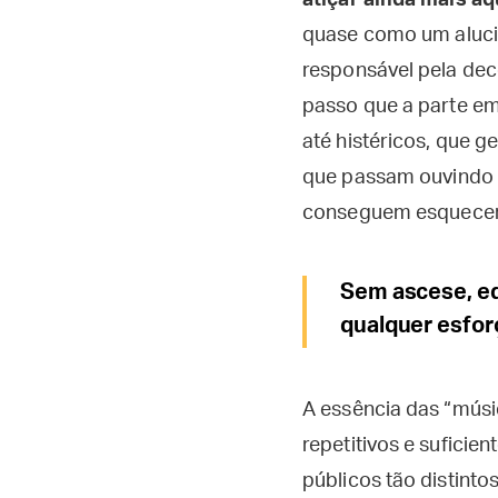
atiçar ainda mais aq
quase como um alucin
responsável pela dec
passo que a parte em
até histéricos, que 
que passam ouvindo e
conseguem esquecer 
Sem ascese, edu
qualquer esforç
A essência das “músi
repetitivos e suficie
públicos tão distinto