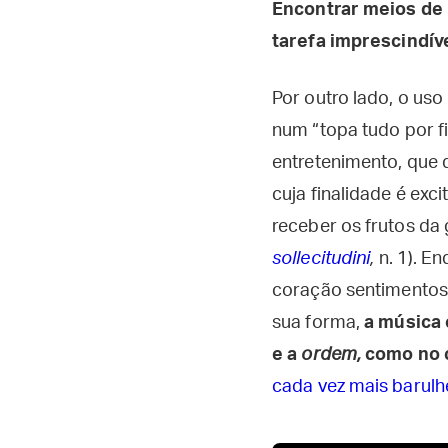
Encontrar meios de 
tarefa imprescindív
Por outro lado, o us
num “topa tudo por fi
entretenimento, que 
cuja finalidade é exc
receber os frutos da
sollecitudini
,
n. 1). En
coração sentimentos 
sua forma,
a música 
e a
ordem,
como no c
cada vez mais barulhe