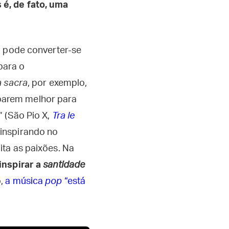
é, de fato, uma
o pode converter-se
para o
 sacra
, por exemplo,
reparem melhor para
” (São Pio X,
Tra le
 inspirando no
ta as paixões. Na
inspirar a
santidade
o,
a música
pop
“está