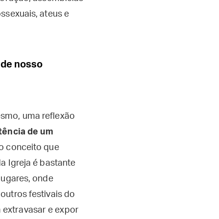
ssexuais, ateus e
a de nosso
esmo, uma reflexão
tência de um
, o conceito que
a Igreja é bastante
lugares, onde
outros festivais do
 extravasar e expor