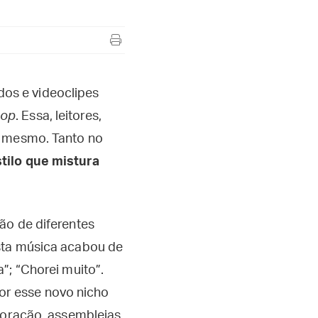
ados e videoclipes
op
. Essa, leitores,
o mesmo. Tanto no
tilo que mistura
ão de diferentes
sta música acabou de
”; “Chorei muito”.
r esse novo nicho
e oração, assembleias