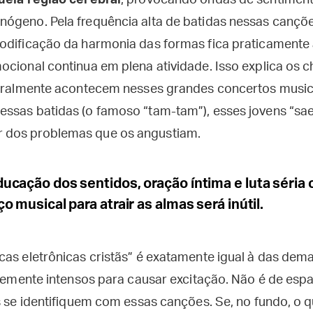
uela região cerebral
, provocando ondas de sentiment
ógeno. Pela frequência alta de batidas nessas cançõe
odificação da harmonia das formas fica praticamente 
ocional continua em plena atividade. Isso explica os 
geralmente acontecem nesses grandes concertos music
ssas batidas (o famoso “tam-tam”), esses jovens “sa
dos problemas que os angustiam.
cação dos sentidos, oração íntima e luta séria 
o musical para atrair as almas será inútil.
cas eletrônicas cristãs” é exatamente igual à das dem
ntemente intensos para causar excitação. Não é de espa
s se identifiquem com essas canções. Se, no fundo, o q