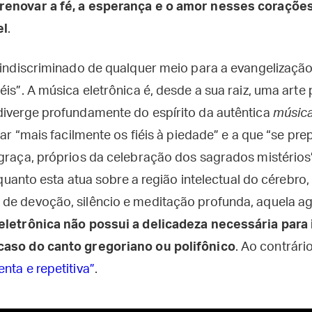
renovar a fé, a esperança e o amor nesses corações 
el
.
o indiscriminado de qualquer meio para a evangelizaçã
éis”. A música eletrônica é, desde a sua raiz, uma arte 
diverge profundamente do espírito da autêntica
música
itar “mais facilmente os fiéis à piedade” e a que “se p
 graça, próprios da celebração dos sagrados mistérios
quanto esta atua sobre a região intelectual do cérebro,
de devoção, silêncio e meditação profunda, aquela agi
eletrônica não possui a delicadeza necessária para 
aso do canto gregoriano ou polifônico
. Ao contrári
nta e repetitiva”
.