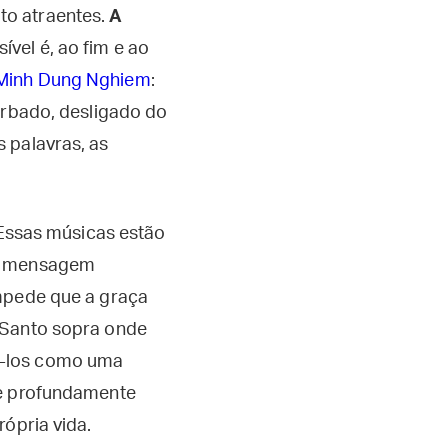
to atraentes.
A
ível é, ao fim e ao
 Minh Dung Nghiem
:
urbado, desligado do
 palavras, as
 Essas músicas estão
la mensagem
impede que a graça
 Santo sopra onde
rtá-los como uma
de profundamente
rópria vida.