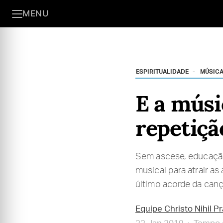
MENU
ESPIRITUALIDADE
MÚSIC
E a músi
repetiçã
Sem ascese, educação 
musical para atrair a
último acorde da can
Equipe Christo Nihil P