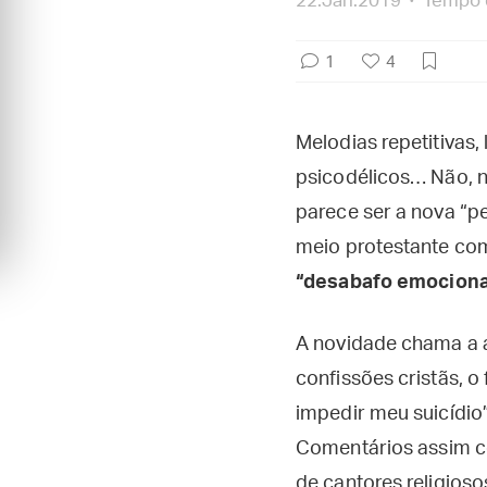
22.Jan.2019
Tempo d
1
4
Melodias repetitivas,
psicodélicos… Não, 
parece ser a nova “p
meio protestante com
“desabafo emociona
A novidade chama a a
confissões cristãs, 
impedir meu suicídio”
Comentários assim c
de cantores religios