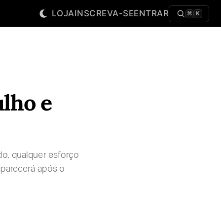
LOJA
INSCREVA-SE
ENTRAR
⌘
K
ulho e
do, qualquer esforço
aparecerá após o