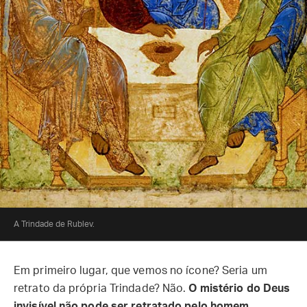
A Trindade de Rublev.
Em primeiro lugar, que vemos no ícone? Seria um
retrato da própria Trindade? Não.
O mistério do Deus
invisível não pode ser retratado pelo homem
.