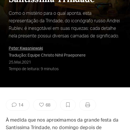
Como o mistério para o qual aponta, esta
representação da Trindade, do iconógrafo russo Andrei
Rublev, é inesgotável em suas riquezas: cada detalhe
nela presente possui diversas camadas de significado.
Peter Kwasniewski
Tradução: Equipe Christo Nihil Praeponere
25.Mai.2021
Tempo de leitura: 9 minutos
14
68
À medida que nos aproximamos da grande festa da
Santíssima Trindade, no domingo depois de