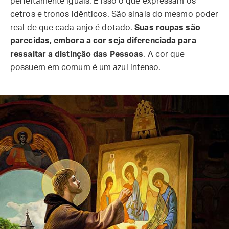
perfeitamente iguais. É isso o que expressam os
cetros e tronos idênticos. São sinais do mesmo poder
real de que cada anjo é dotado.
Suas roupas são
parecidas, embora a cor seja diferenciada para
ressaltar a distinção das Pessoas
. A cor que
possuem em comum é um azul intenso.