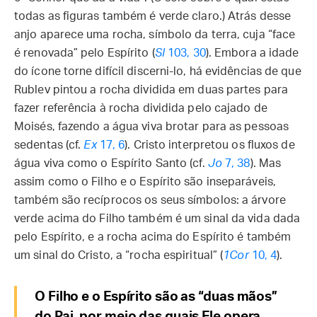
todas as figuras também é verde claro.) Atrás desse
anjo aparece uma rocha, símbolo da terra, cuja “face
é renovada” pelo Espírito (
Sl
103, 30
). Embora a idade
do ícone torne difícil discerni-lo, há evidências de que
Rublev pintou a rocha dividida em duas partes para
fazer referência à rocha dividida pelo cajado de
Moisés, fazendo a água viva brotar para as pessoas
sedentas (cf.
Ex
17, 6
). Cristo interpretou os fluxos de
água viva como o Espírito Santo (cf.
Jo
7, 38
). Mas
assim como o Filho e o Espírito são inseparáveis,
também são recíprocos os seus símbolos: a árvore
verde acima do Filho também é um sinal da vida dada
pelo Espírito, e a rocha acima do Espírito é também
um sinal do Cristo, a “rocha espiritual” (
1Cor
10, 4
).
O Filho e o Espírito são as “duas mãos”
do Pai, por meio das quais Ele opera