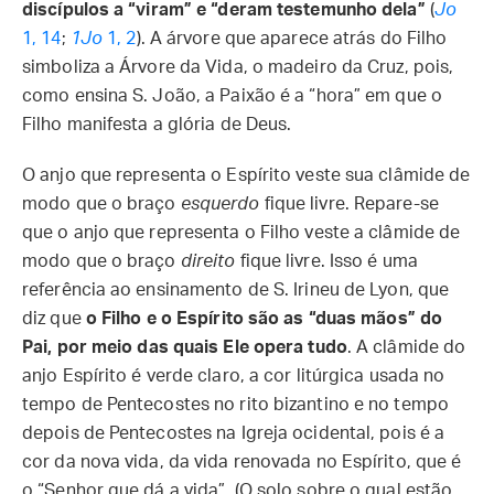
discípulos a “viram” e “deram testemunho dela”
(
Jo
1, 14
;
1Jo
1, 2
). A árvore que aparece atrás do Filho
simboliza a Árvore da Vida, o madeiro da Cruz, pois,
como ensina S. João, a Paixão é a “hora” em que o
Filho manifesta a glória de Deus.
O anjo que representa o Espírito veste sua clâmide de
modo que o braço
esquerdo
fique livre. Repare-se
que o anjo que representa o Filho veste a clâmide de
modo que o braço
direito
fique livre. Isso é uma
referência ao ensinamento de S. Irineu de Lyon, que
diz que
o Filho e o Espírito são as “duas mãos” do
Pai, por meio das quais Ele opera tudo
. A clâmide do
anjo Espírito é verde claro, a cor litúrgica usada no
tempo de Pentecostes no rito bizantino e no tempo
depois de Pentecostes na Igreja ocidental, pois é a
cor da nova vida, da vida renovada no Espírito, que é
o “Senhor que dá a vida”. (O solo sobre o qual estão