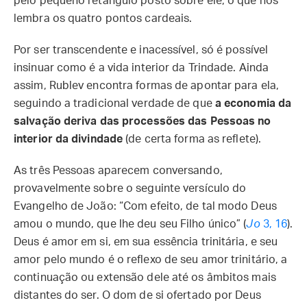
pelo pequeno retângulo posto sobre ele, o que nos
lembra os quatro pontos cardeais.
Por ser transcendente e inacessível, só é possível
insinuar como é a vida interior da Trindade. Ainda
assim, Rublev encontra formas de apontar para ela,
seguindo a tradicional verdade de que
a economia da
salvação deriva das processões das Pessoas no
interior da divindade
(de certa forma as reflete).
As três Pessoas aparecem conversando,
provavelmente sobre o seguinte versículo do
Evangelho de João: “Com efeito, de tal modo Deus
amou o mundo, que lhe deu seu Filho único” (
Jo
3, 16
).
Deus é amor em si, em sua essência trinitária, e seu
amor pelo mundo é o reflexo de seu amor trinitário, a
continuação ou extensão dele até os âmbitos mais
distantes do ser. O dom de si ofertado por Deus