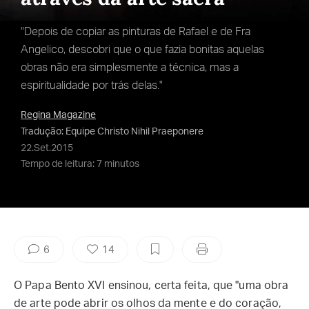
"Depois de copiar as pinturas de Rafael e de Fra
Angelico, descobri que o que fazia bonitas aquelas
obras não era simplesmente a técnica, mas a
espiritualidade por trás delas."
Regina Magazine
Tradução: Equipe Christo Nihil Praeponere
22.Set.2015
Tempo de leitura: 7 minutos
6
14
O Papa Bento XVI ensinou, certa feita, que "uma obra
de arte pode abrir os olhos da mente e do coração,